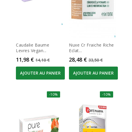
Caudalie Baume
Nuxe Cr Fraiche Riche
Levres Vegan...
Eclat...
Prix
Prix de base
Prix
Prix de base
11,98 €
28,48 €
14,10 €
33,50 €
AJOUTER AU PANIER
AJOUTER AU PANIER
-10%
-10%