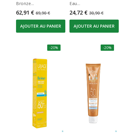
Bronze...
Eau...
Prix
Prix de base
Prix
Prix de base
62,91 €
24,72 €
69,90 €
30,90 €
AJOUTER AU PANIER
AJOUTER AU PANIER
-20%
-20%