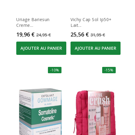
Uriage Bariesun
Vichy Cap Sol Ip50+
Creme...
Lait...
Prix
Prix de base
Prix
Prix de base
19,96 €
25,56 €
24,95 €
31,95 €
AJOUTER AU PANIER
AJOUTER AU PANIER
-10%
-15%