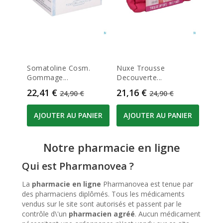
Somatoline Cosm.
Nuxe Trousse
Gommage...
Decouverte...
Prix
Prix de base
Prix
Prix de base
22,41 €
21,16 €
24,90 €
24,90 €
AJOUTER AU PANIER
AJOUTER AU PANIER
Notre pharmacie en ligne
Qui est Pharmanovea ?
La
pharmacie en ligne
Pharmanovea est tenue par
des pharmaciens diplômés. Tous les médicaments
vendus sur le site sont autorisés et passent par le
contrôle d\'un
pharmacien agréé
. Aucun médicament