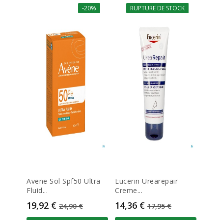
-20%
RUPTURE DE STOCK
-20%
Avene Sol Spf50 Ultra
Eucerin Urearepair
Fluid...
Creme...
Prix
Prix de base
Prix
Prix de base
19,92 €
14,36 €
24,90 €
17,95 €