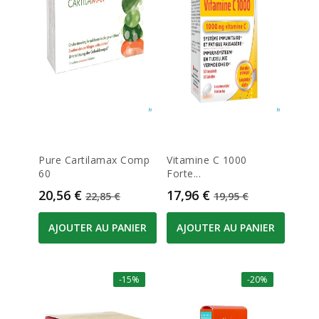
Pure Cartilamax Comp
Vitamine C 1000
60
Forte...
Prix
Prix de base
Prix
Prix de base
20,56 €
17,96 €
22,85 €
19,95 €
AJOUTER AU PANIER
AJOUTER AU PANIER
-15%
-20%