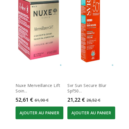
Nuxe Merveillance Lift
Svr Sun Secure Blur
Soin...
Spf50...
Prix
Prix de base
Prix
Prix de base
52,61 €
21,22 €
61,90 €
26,52 €
AJOUTER AU PANIER
AJOUTER AU PANIER