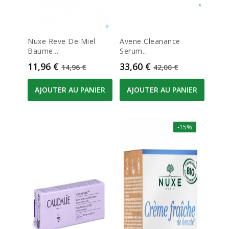
Nuxe Reve De Miel
Avene Cleanance
Baume...
Serum...
Prix
Prix de base
Prix
Prix de base
11,96 €
33,60 €
14,96 €
42,00 €
AJOUTER AU PANIER
AJOUTER AU PANIER
-15%