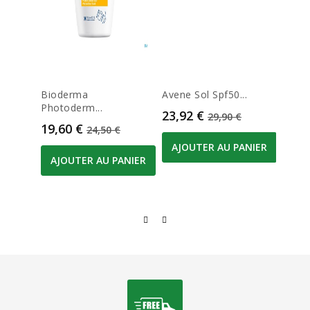
Bioderma
Avene Sol Spf50...
Biod
Photoderm...
Xdefe
Prix
Prix de base
23,92 €
29,90 €
Prix
Prix de base
Prix
19,60 €
18,3
24,50 €
AJOUTER AU PANIER
AJOUTER AU PANIER
AJO