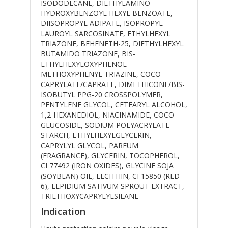
ISODODECANE, DIETHYLAMINO
HYDROXYBENZOYL HEXYL BENZOATE,
DIISOPROPYL ADIPATE, ISOPROPYL
LAUROYL SARCOSINATE, ETHYLHEXYL
TRIAZONE, BEHENETH-25, DIETHYLHEXYL
BUTAMIDO TRIAZONE, BIS-
ETHYLHEXYLOXYPHENOL
METHOXYPHENYL TRIAZINE, COCO-
CAPRYLATE/CAPRATE, DIMETHICONE/BIS-
ISOBUTYL PPG-20 CROSSPOLYMER,
PENTYLENE GLYCOL, CETEARYL ALCOHOL,
1,2-HEXANEDIOL, NIACINAMIDE, COCO-
GLUCOSIDE, SODIUM POLYACRYLATE
STARCH, ETHYLHEXYLGLYCERIN,
CAPRYLYL GLYCOL, PARFUM
(FRAGRANCE), GLYCERIN, TOCOPHEROL,
CI 77492 (IRON OXIDES), GLYCINE SOJA
(SOYBEAN) OIL, LECITHIN, CI 15850 (RED
6), LEPIDIUM SATIVUM SPROUT EXTRACT,
TRIETHOXYCAPRYLYLSILANE
Indication