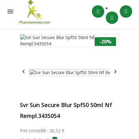

-20%


Svr Sun Secure Blur Spf50 50ml Nf
Rempl.3435054
Prix conseillé : 26,52 €