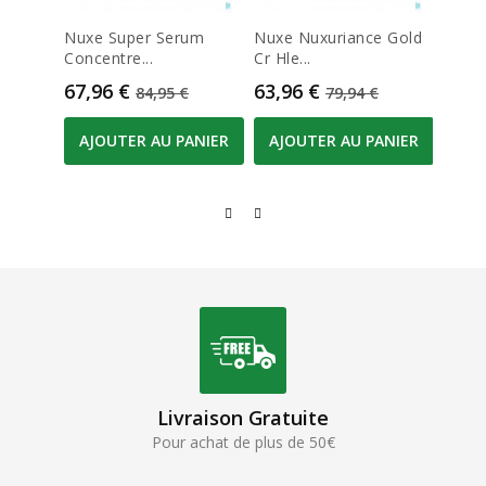
Nuxe Super Serum
Nuxe Nuxuriance Gold
Armon
Concentre...
Cr Hle...
Helix..
Prix
Prix de base
Prix
Prix de base
Prix
67,96 €
63,96 €
26,3
84,95 €
79,94 €
AJOUTER AU PANIER
AJOUTER AU PANIER
AJO
Livraison Gratuite
Pour achat de plus de 50€