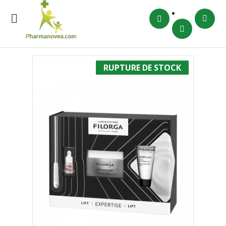

RUPTURE DE STOCK
-15%