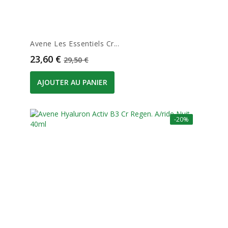
Avene Les Essentiels Cr...
Prix
Prix de base
23,60 €
29,50 €
AJOUTER AU PANIER
-20%