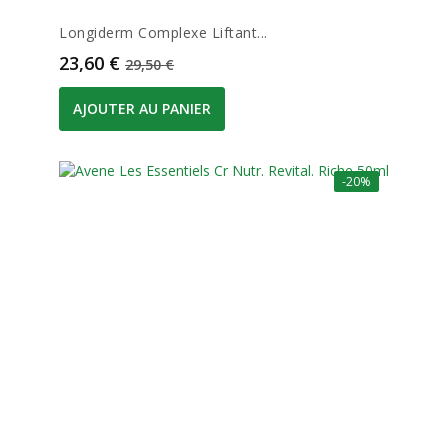
Longiderm Complexe Liftant...
Prix
Prix de base
23,60 €
29,50 €
AJOUTER AU PANIER
-20%