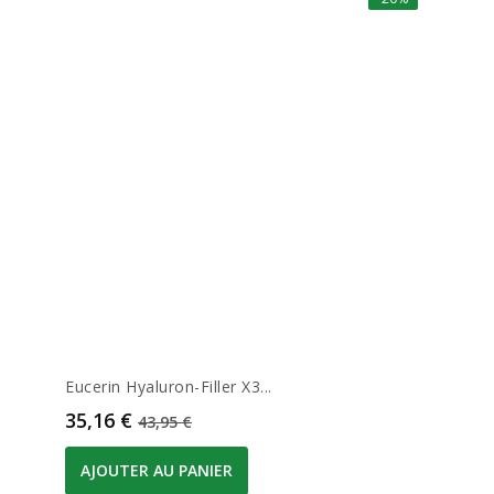
Eucerin Hyaluron-Filler X3...
Prix
Prix de base
35,16 €
43,95 €
AJOUTER AU PANIER