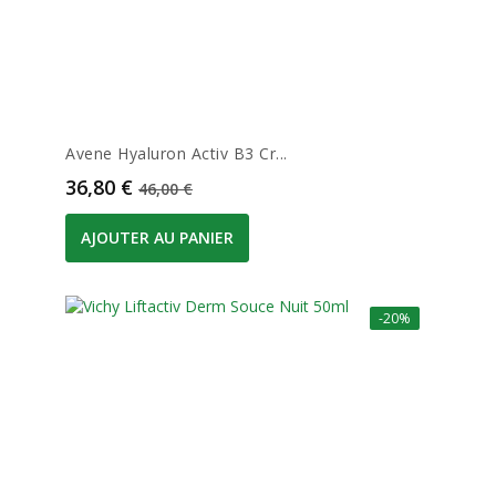
Avene Hyaluron Activ B3 Cr...
Prix
Prix de base
36,80 €
46,00 €
AJOUTER AU PANIER
-20%