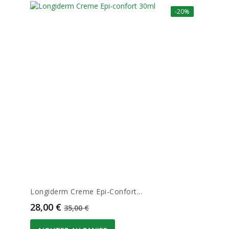
-20%
Longiderm Creme Epi-Confort...
Prix
Prix de base
28,00 €
35,00 €