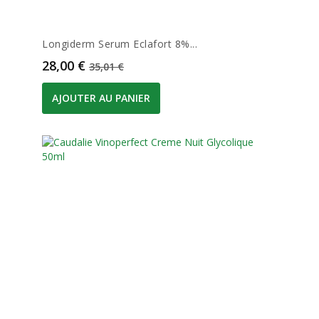
Longiderm Serum Eclafort 8%...
Prix
Prix de base
28,00 €
35,01 €
AJOUTER AU PANIER