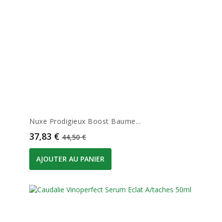
Nuxe Prodigieux Boost Baume...
Prix
Prix de base
37,83 €
44,50 €
AJOUTER AU PANIER