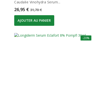
Caudalie Vinohydra Serum...
Prix
Prix de base
26,95 €
31,70 €
AJOUTER AU PANIER
-20%