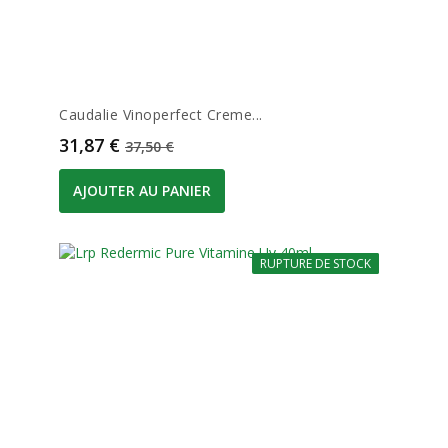
Caudalie Vinoperfect Creme...
Prix
Prix de base
31,87 €
37,50 €
AJOUTER AU PANIER
RUPTURE DE STOCK
-20%