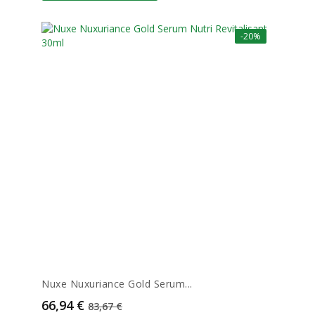
-20%
Nuxe Nuxuriance Gold Serum...
Prix
Prix de base
66,94 €
83,67 €