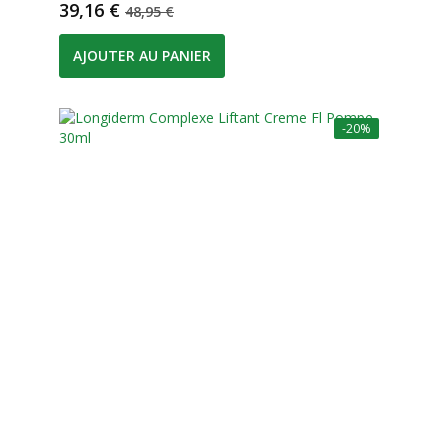
Prix
Prix de base
39,16 €
48,95 €
AJOUTER AU PANIER
-20%