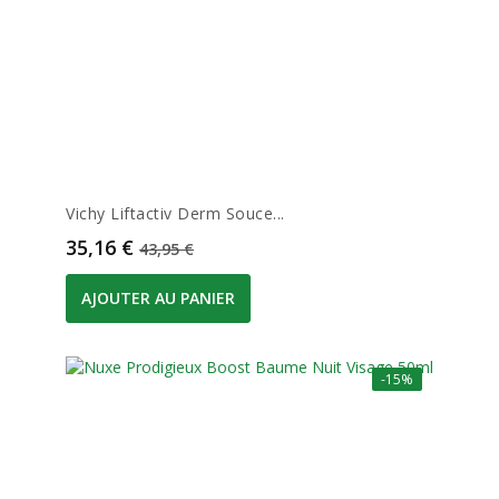
Vichy Liftactiv Derm Souce...
Prix
Prix de base
35,16 €
43,95 €
AJOUTER AU PANIER
-15%