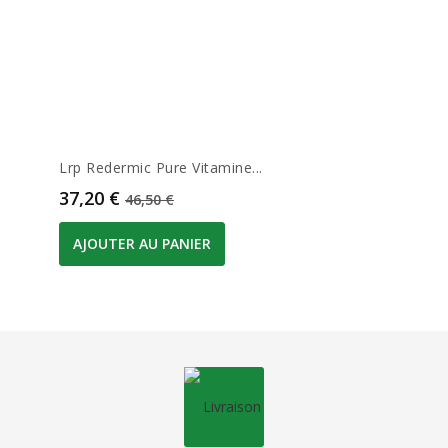
Lrp Redermic Pure Vitamine...
Prix
Prix de base
37,20 €
46,50 €
AJOUTER AU PANIER