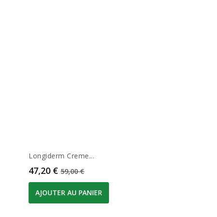
Longiderm Creme...
Prix
Prix de base
47,20 €
59,00 €
AJOUTER AU PANIER