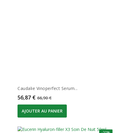
Caudalie Vinoperfect Serum...
Prix
Prix de base
56,87 €
66,90 €
AJOUTER AU PANIER
-20%