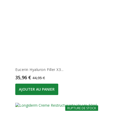
Eucerin Hyaluron Filler X3...
Prix
Prix de base
35,96 €
44,95 €
AJOUTER AU PANIER
RUPTURE DE STOCK
-20%