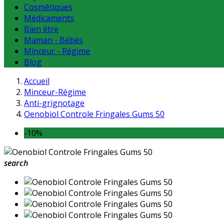
Cosmétiques
Médicaments
Bien être
Maman - Bébés
Minceur - Régime
Blog
Accueil
Minceur-Régime
Anti-grignotage
Oenobiol Controle Fringales Gums 50
-10%
search