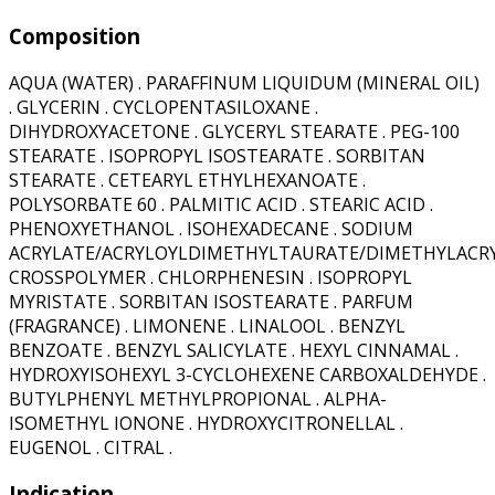
Composition
AQUA (WATER) . PARAFFINUM LIQUIDUM (MINERAL OIL)
. GLYCERIN . CYCLOPENTASILOXANE .
DIHYDROXYACETONE . GLYCERYL STEARATE . PEG-100
STEARATE . ISOPROPYL ISOSTEARATE . SORBITAN
STEARATE . CETEARYL ETHYLHEXANOATE .
POLYSORBATE 60 . PALMITIC ACID . STEARIC ACID .
PHENOXYETHANOL . ISOHEXADECANE . SODIUM
ACRYLATE/ACRYLOYLDIMETHYLTAURATE/DIMETHYLACR
CROSSPOLYMER . CHLORPHENESIN . ISOPROPYL
MYRISTATE . SORBITAN ISOSTEARATE . PARFUM
(FRAGRANCE) . LIMONENE . LINALOOL . BENZYL
BENZOATE . BENZYL SALICYLATE . HEXYL CINNAMAL .
HYDROXYISOHEXYL 3-CYCLOHEXENE CARBOXALDEHYDE .
BUTYLPHENYL METHYLPROPIONAL . ALPHA-
ISOMETHYL IONONE . HYDROXYCITRONELLAL .
EUGENOL . CITRAL .
Indication