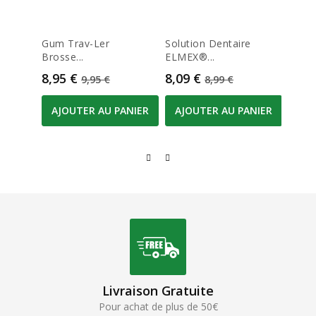
Gum Trav-Ler
Solution Dentaire
Inter
Brosse...
ELMEX®...
2,4mm
Prix
Prix de base
Prix
Prix de base
Prix
8,95 €
8,09 €
5,85
9,95 €
8,99 €
AJOUTER AU PANIER
AJOUTER AU PANIER
AJO
Livraison Gratuite
Pour achat de plus de 50€