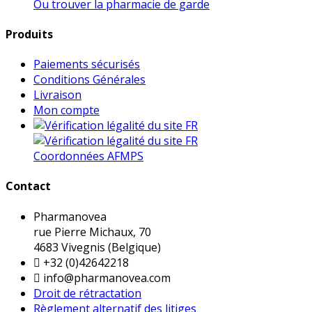
Ou trouver la pharmacie de garde
Produits
Paiements sécurisés
Conditions Générales
Livraison
Mon compte
Coordonnées AFMPS
Contact
Pharmanovea
rue Pierre Michaux, 70
4683 Vivegnis (Belgique)

+32 (0)42642218

info@pharmanovea.com
Droit de rétractation
Règlement alternatif des litiges