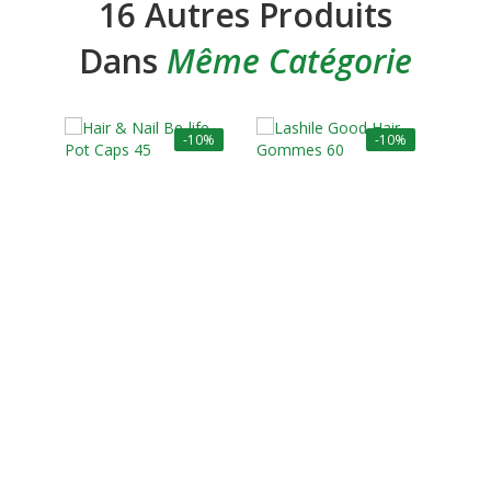
16 Autres Produits
Dans
Même Catégorie
-10%
-10%
R