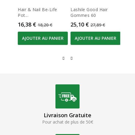
Hair & Nail Be-Life
Lashile Good Hair
Exper
Pot...
Gommes 60
40
Prix
Prix de base
Prix
Prix de base
Prix
16,38 €
25,10 €
27,8
18,20 €
27,89 €
AJOUTER AU PANIER
AJOUTER AU PANIER
AJO
Livraison Gratuite
Pour achat de plus de 50€