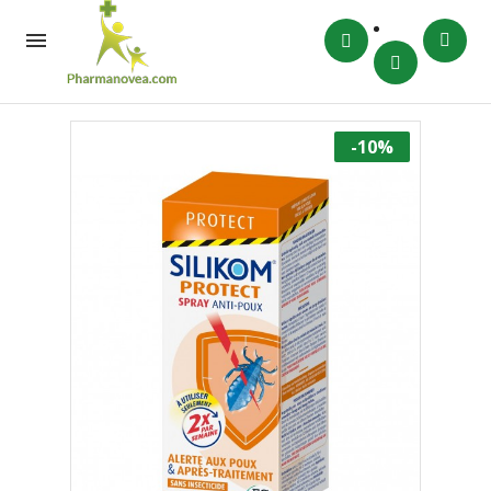

-10%