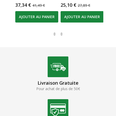
Prix
Prix de base
Prix
Prix de base
Prix
37,34 €
25,10 €
27,8
41,49 €
27,89 €
AJOUTER AU PANIER
AJOUTER AU PANIER
AJO
Livraison Gratuite
Pour achat de plus de 50€