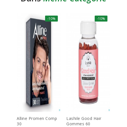
-10%
-10%
R
Alline Promen Comp
Lashile Good Hair
Exper
30
Gommes 60
40