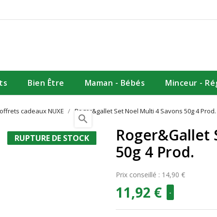
ts
Bien Être
Maman - Bébés
Minceur - R
offrets cadeaux NUXE
Roger&gallet Set Noel Multi 4 Savons 50g 4 Prod.
search
Roger&gallet 
RUPTURE DE STOCK
-20%
50g 4 Prod.
Prix conseillé : 14,90 €
11,92 €
-