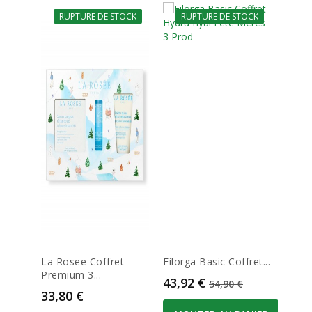
RUPTURE DE STOCK
RUPTURE DE STOCK
-20%
La Rosee Coffret
Filorga Basic Coffret...
Cauda
Premium 3...
Ete...
Prix
Prix de base
43,92 €
54,90 €
Prix
Prix
33,80 €
11,9