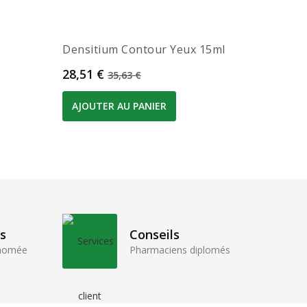
Densitium Contour Yeux 15ml
Caudali
Prix
Prix de base
Prix
28,51 €
26,08 
35,63 €
AJOUTER AU PANIER
AJOUT
s
Conseils
enomée
Pharmaciens diplomés