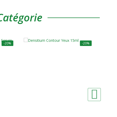
atégorie
-20%
-20%