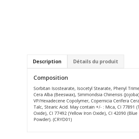
Description
Détails du produit
Composition
Sorbitan Isostearate, Isocetyl Stearate, Phenyl Trim
Cera Alba (Beeswax), Simmondsia Chinensis (Jojoba) S
VP/Hexadecene Copolymer, Copernicia Cerifera Cera 
Talc, Stearic Acid. May contain +/- : Mica, CI 77891 
Oxide), CI 77492 (Yellow Iron Oxide), CI 42090 (Blue
Powder). (CRYD01)