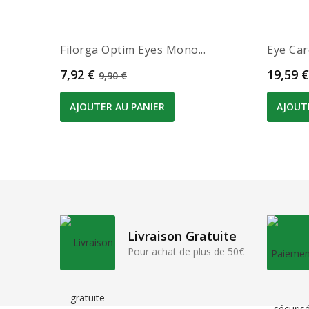
Filorga Optim Eyes Mono...
Eye Car
Prix
Prix de base
Prix
7,92 €
19,59 €
9,90 €
AJOUTER AU PANIER
AJOUT
Livraison Gratuite
Pour achat de plus de 50€