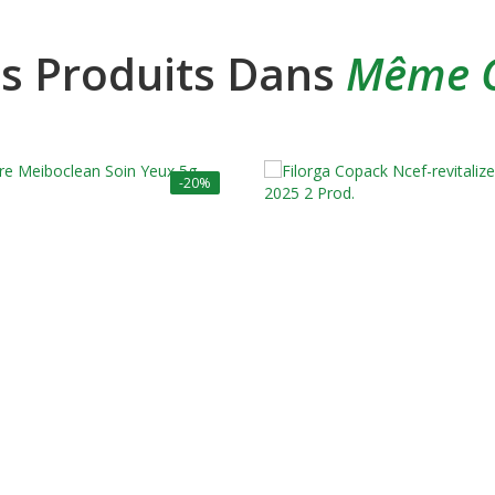
es Produits Dans
Même C
-20%