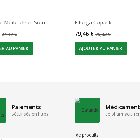
e Meiboclean Soin...
Filorga Copack...
Prix de base
Prix
Prix de base
79,46 €
24,49 €
99,33 €
ER AU PANIER
AJOUTER AU PANIER
Paiements
Médicament
Sécurisés en https
de pharmacie r