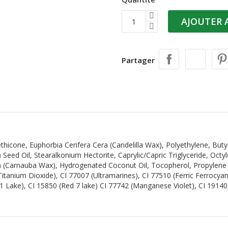
AJOUTER 
Partager
ethicone, Euphorbia Cerifera Cera (Candelilla Wax), Polyethylene, Bu
eed Oil, Stearalkonium Hectorite, Caprylic/Capric Triglyceride, Octyl
(Carnauba Wax), Hydrogenated Coconut Oil, Tocopherol, Propylene Car
(Titanium Dioxide), CI 77007 (Ultramarines), CI 77510 (Ferric Ferrocya
 1 Lake), CI 15850 (Red 7 lake) CI 77742 (Manganese Violet), CI 1914