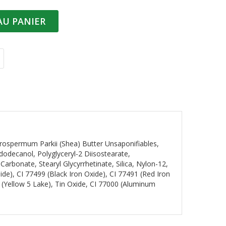
AU PANIER
tyrospermum Parkii (Shea) Butter Unsaponifiables,
dodecanol, Polyglyceryl-2 Diisostearate,
bonate, Stearyl Glycyrrhetinate, Silica, Nylon-12,
nide), CI 77499 (Black Iron Oxide), CI 77491 (Red Iron
0 (Yellow 5 Lake), Tin Oxide, CI 77000 (Aluminum