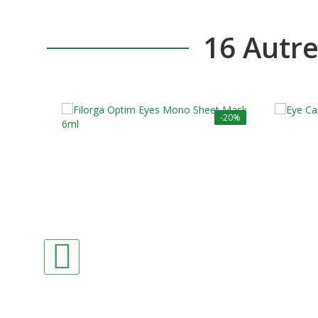
16 Autr
-20%