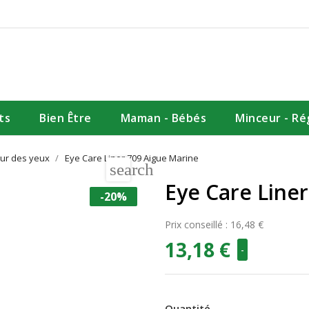
ts
Bien Être
Maman - Bébés
Minceur - R
ur des yeux
Eye Care Liner 709 Aigue Marine
search
Eye Care Line
-20%
Prix conseillé : 16,48 €
13,18 €
-
Quantité