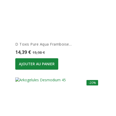
D Toxis Pure Aqua Framboise...
Prix
Prix de base
14,39 €
15,98 €
AJOUTER AU PANIER
-20%