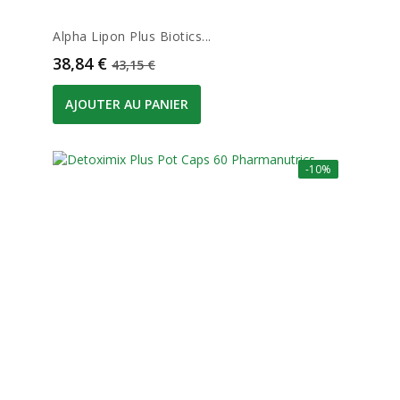
Alpha Lipon Plus Biotics...
Prix
Prix de base
38,84 €
43,15 €
AJOUTER AU PANIER
-10%