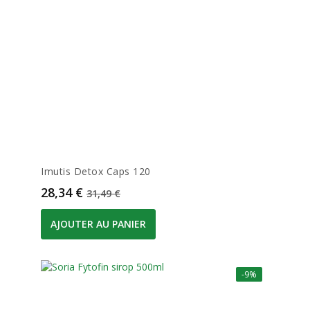
Imutis Detox Caps 120
Prix
Prix de base
28,34 €
31,49 €
AJOUTER AU PANIER
-9%