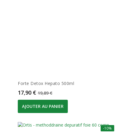
Forte Detox Hepato 500ml
Prix
Prix de base
17,90 €
19,89 €
AJOUTER AU PANIER
-10%