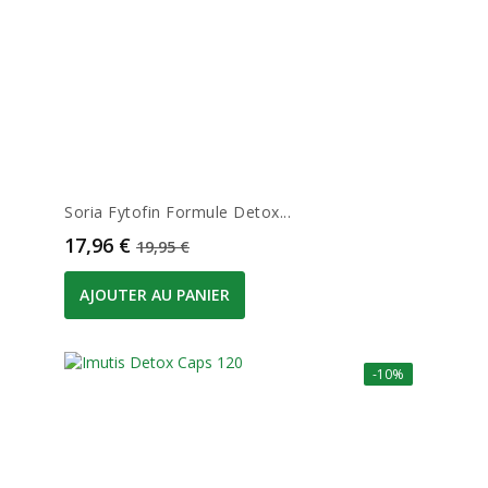
Soria Fytofin Formule Detox...
Prix
Prix de base
17,96 €
19,95 €
AJOUTER AU PANIER
-10%