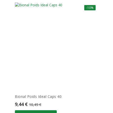
-10%
Bional Poids Ideal Caps 40
Prix
Prix de base
9,44 €
10,49 €