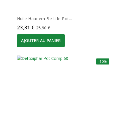
Huile Haarlem Be Life Pot...
Prix
Prix de base
23,31 €
25,90 €
AJOUTER AU PANIER
-10%