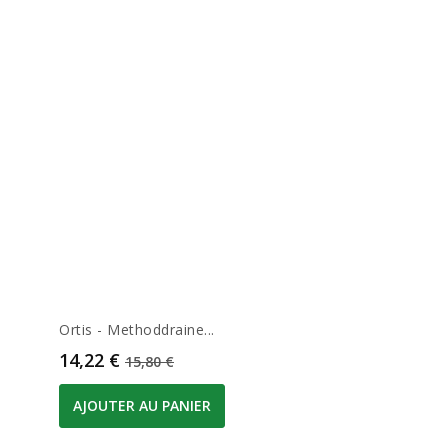
Ortis - Methoddraine...
Prix
Prix de base
14,22 €
15,80 €
AJOUTER AU PANIER