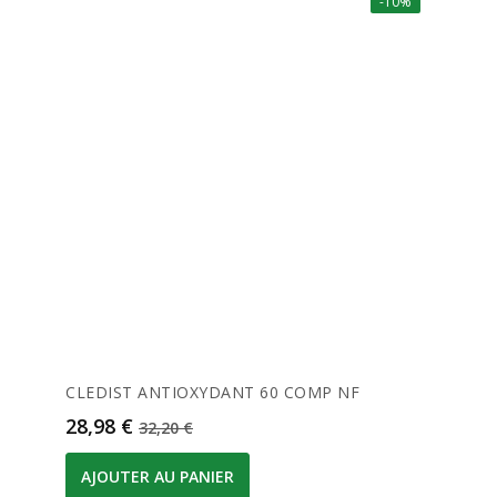
-10%
CLEDIST ANTIOXYDANT 60 COMP NF
Prix
Prix de base
28,98 €
32,20 €
AJOUTER AU PANIER