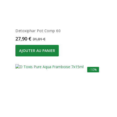
Detoxiphar Pot Comp 60
Prix
Prix de base
27,90 €
31,01 €
AJOUTER AU PANIER
-10%