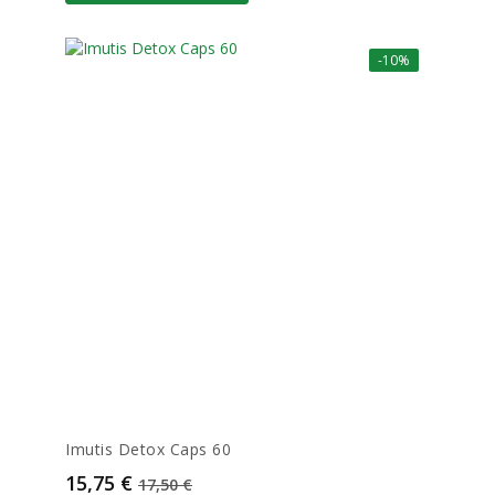
-10%
Imutis Detox Caps 60
Prix
Prix de base
15,75 €
17,50 €