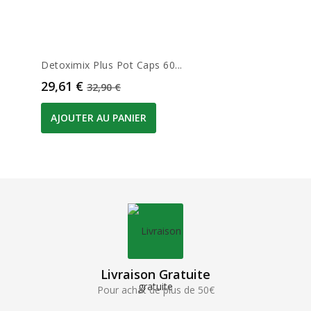
Detoximix Plus Pot Caps 60...
Prix
Prix de base
29,61 €
32,90 €
AJOUTER AU PANIER
Livraison Gratuite
Pour achat de plus de 50€