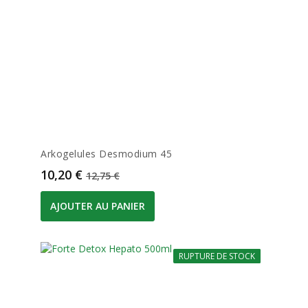
Arkogelules Desmodium 45
Prix
Prix de base
10,20 €
12,75 €
AJOUTER AU PANIER
RUPTURE DE STOCK
-10%