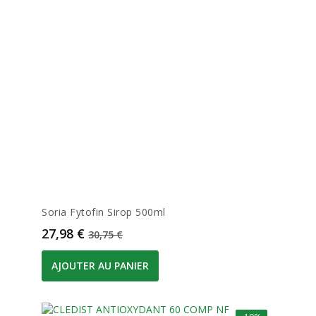
Soria Fytofin Sirop 500ml
Prix
Prix de base
27,98 €
30,75 €
AJOUTER AU PANIER