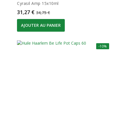
Cyrasil Amp 15x10ml
Prix
Prix de base
31,27 €
34,75 €
AJOUTER AU PANIER
-10%