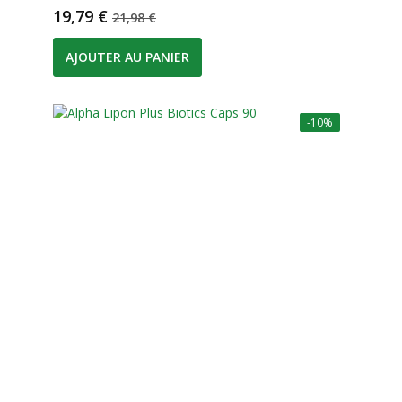
Prix
Prix de base
19,79 €
21,98 €
AJOUTER AU PANIER
-10%