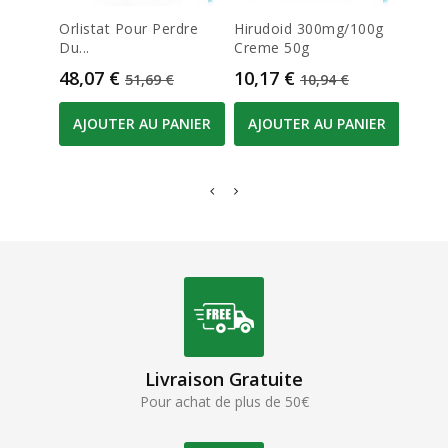
Orlistat Pour Perdre
Hirudoid 300mg/100g
Iso B
Du...
Creme 50g
Prix
8,01
Prix
Prix de base
Prix
Prix de base
48,07 €
10,17 €
51,69 €
10,94 €
AJO
AJOUTER AU PANIER
AJOUTER AU PANIER
Livraison Gratuite
Pour achat de plus de 50€