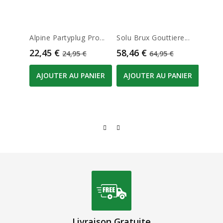
Alpine Partyplug Pro...
Solu Brux Gouttiere...
Bota
Separ
Prix
Prix de base
Prix
Prix de base
22,45 €
58,46 €
24,95 €
64,95 €
Prix
3,51
AJOUTER AU PANIER
AJOUTER AU PANIER
AJO
Livraison Gratuite