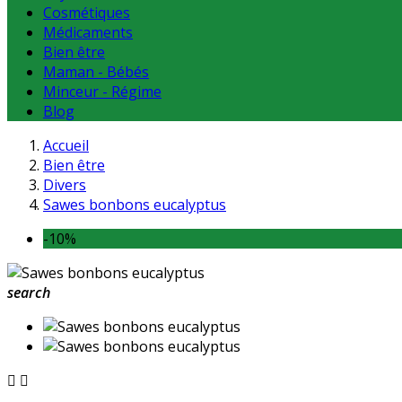
Cosmétiques
Médicaments
Bien être
Maman - Bébés
Minceur - Régime
Blog
Accueil
Bien être
Divers
Sawes bonbons eucalyptus
-10%
search

