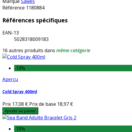
Marque
Sawes
Référence
1180884
Références spécifiques
EAN-13
5028318009183
16 autres produits dans
même catégorie
-10%
Aperçu
Cold Spray 400ml
Prix
17,08 €
Prix de base
18,97 €
Ajouter au panier
-10%