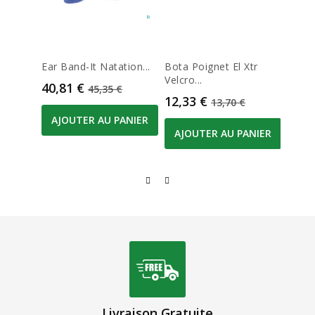
Ear Band-It Natation...
Bota Poignet El Xtr
Aero
Velcro...
Avec..
Prix
Prix de base
40,81 €
45,35 €
Prix
Prix de base
Prix
12,33 €
35,5
13,70 €
AJOUTER AU PANIER
AJO
AJOUTER AU PANIER
Livraison Gratuite