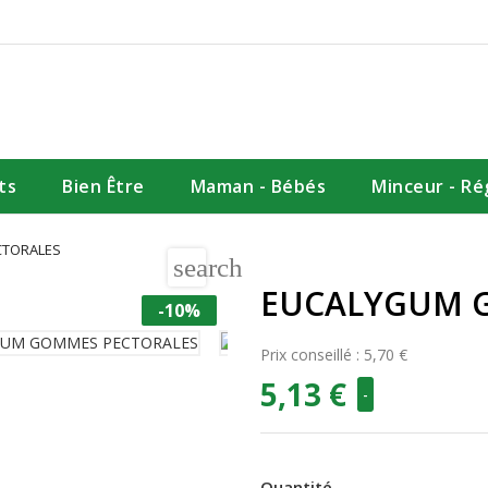
ts
Bien Être
Maman - Bébés
Minceur - R
CTORALES
search
EUCALYGUM 
-10%
Prix conseillé : 5,70 €
5,13 €
-
Quantité