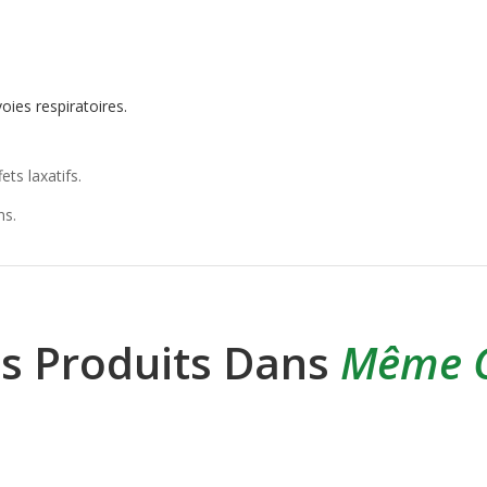
oies respiratoires.
ts laxatifs.
ns.
es Produits Dans
Même C