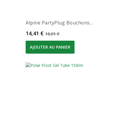
Alpine PartyPlug Bouchons...
Prix
Prix de base
14,41 €
16,01 €
AJOUTER AU PANIER