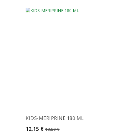
KIDS-MERIPRINE 180 ML
Prix
Prix de base
12,15 €
13,50 €