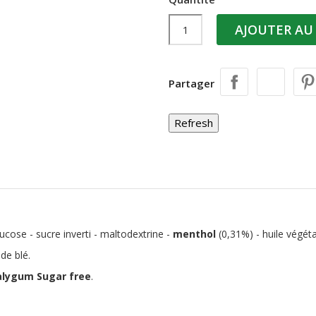
AJOUTER AU
Partager
ucose - sucre inverti - maltodextrine -
menthol
(0,31%) - huile végéta
de blé.
alygum
Sugar free
.