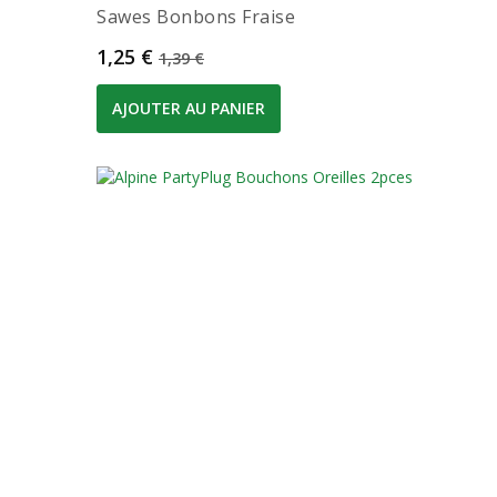
Sawes Bonbons Fraise
Prix
Prix de base
1,25 €
1,39 €
AJOUTER AU PANIER