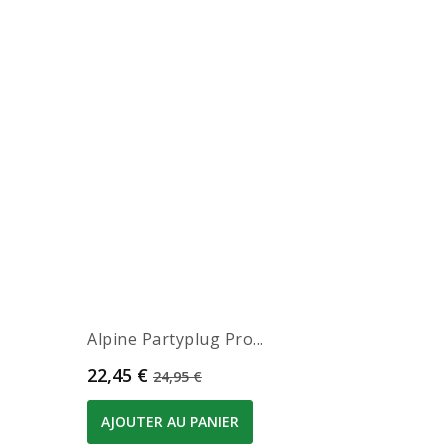
Alpine Partyplug Pro...
Prix
Prix de base
22,45 €
24,95 €
AJOUTER AU PANIER