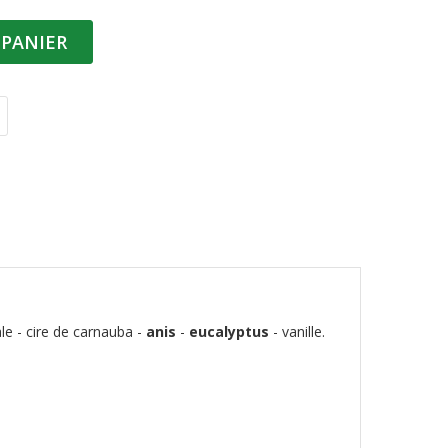
 PANIER
le - cire de carnauba -
anis
-
eucalyptus
- vanille.