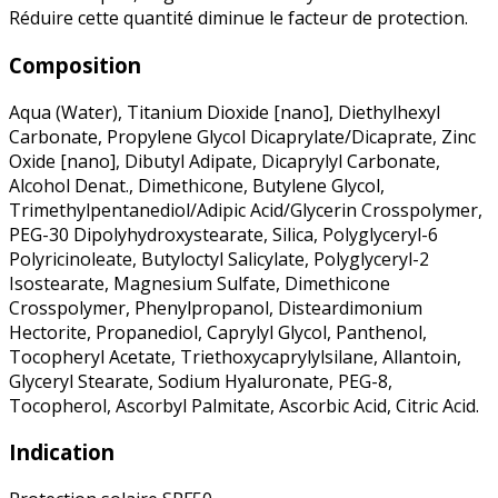
Réduire cette quantité diminue le facteur de protection.
Composition
Aqua (Water), Titanium Dioxide [nano], Diethylhexyl
Carbonate, Propylene Glycol Dicaprylate/Dicaprate, Zinc
Oxide [nano], Dibutyl Adipate, Dicaprylyl Carbonate,
Alcohol Denat., Dimethicone, Butylene Glycol,
Trimethylpentanediol/Adipic Acid/Glycerin Crosspolymer,
PEG-30 Dipolyhydroxystearate, Silica, Polyglyceryl-6
Polyricinoleate, Butyloctyl Salicylate, Polyglyceryl-2
Isostearate, Magnesium Sulfate, Dimethicone
Crosspolymer, Phenylpropanol, Disteardimonium
Hectorite, Propanediol, Caprylyl Glycol, Panthenol,
Tocopheryl Acetate, Triethoxycaprylylsilane, Allantoin,
Glyceryl Stearate, Sodium Hyaluronate, PEG-8,
Tocopherol, Ascorbyl Palmitate, Ascorbic Acid, Citric Acid.
Indication