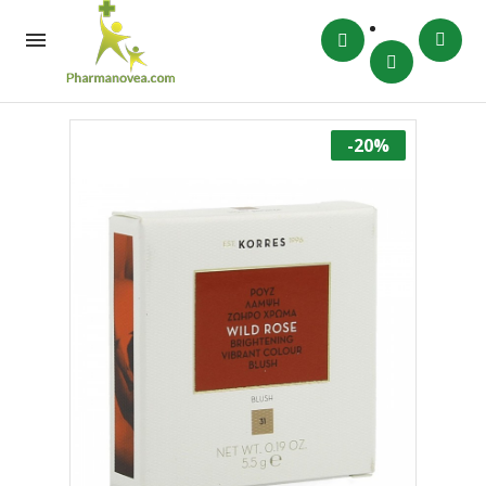

-20%