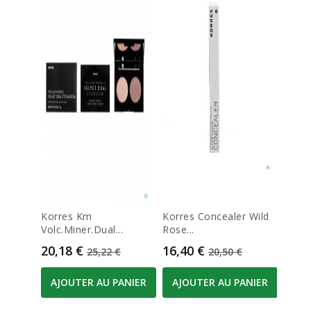
Korres Km
Korres Concealer Wild
Cove
Volc.miner.dual...
Rose...
N14...
Prix
Prix de base
Prix
Prix de base
Prix
20,18 €
16,40 €
28,5
25,22 €
20,50 €
AJOUTER AU PANIER
AJOUTER AU PANIER
AJO