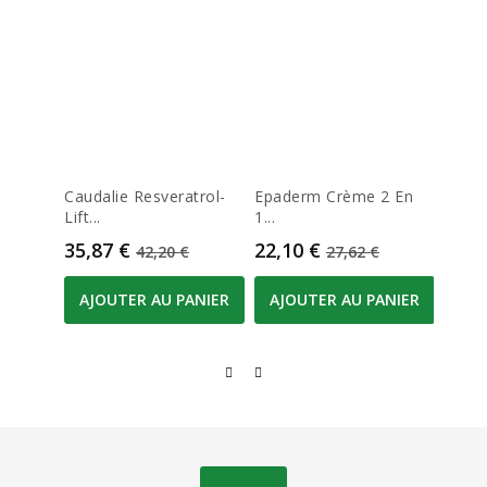
Caudalie Resveratrol-
Epaderm Crème 2 En
Cerav
Lift...
1...
Visage
Prix
Prix de base
Prix
Prix de base
Prix
35,87 €
22,10 €
14,7
42,20 €
27,62 €
AJOUTER AU PANIER
AJOUTER AU PANIER
AJO