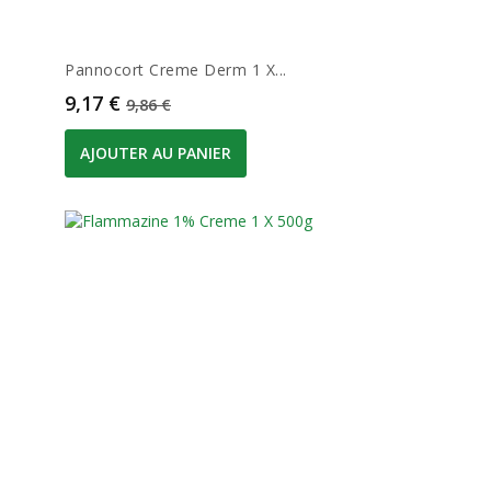
Pannocort Creme Derm 1 X...
Prix
Prix de base
9,17 €
9,86 €
AJOUTER AU PANIER