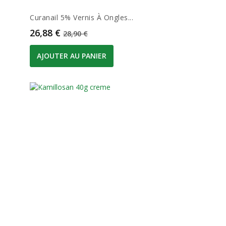
Curanail 5% Vernis À Ongles...
Prix
Prix de base
26,88 €
28,90 €
AJOUTER AU PANIER