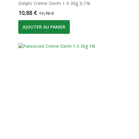
Delphi Creme Derm 1 X 30g 0,1%
Prix
Prix de base
10,88 €
11,70 €
AJOUTER AU PANIER