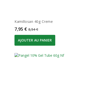
Kamillosan 40g Creme
Prix
Prix de base
7,95 €
8,54 €
AJOUTER AU PANIER