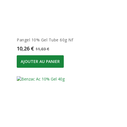
Pangel 10% Gel Tube 60g Nf
Prix
Prix de base
10,26 €
11,03 €
AJOUTER AU PANIER