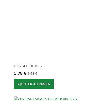
PANGEL 10 30 G
Prix
Prix de base
5,78 €
6,21 €
AJOUTER AU PANIER