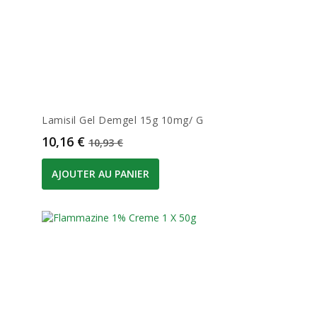
Lamisil Gel Demgel 15g 10mg/ G
Prix
Prix de base
10,16 €
10,93 €
AJOUTER AU PANIER