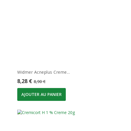
Widmer Acneplus Creme...
Prix
Prix de base
8,28 €
8,90 €
AJOUTER AU PANIER