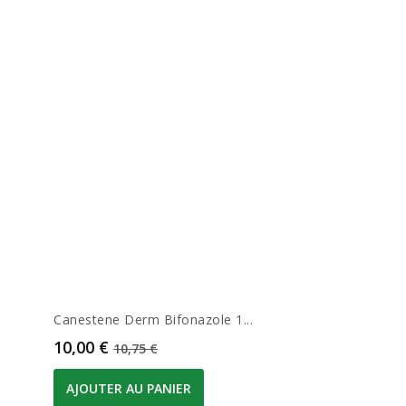
Canestene Derm Bifonazole 1...
Prix
Prix de base
10,00 €
10,75 €
AJOUTER AU PANIER