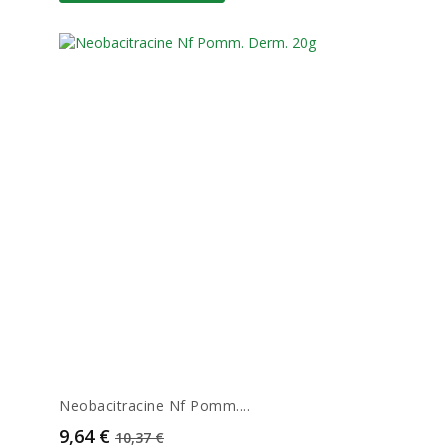
Neobacitracine Nf Pomm....
Prix
Prix de base
9,64 €
10,37 €