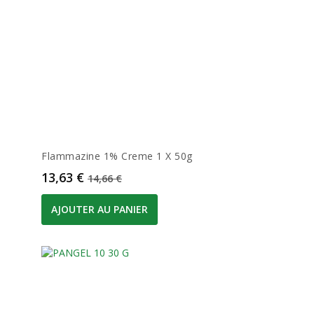
Flammazine 1% Creme 1 X 50g
Prix
Prix de base
13,63 €
14,66 €
AJOUTER AU PANIER