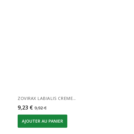
ZOVIRAX LABIALIS CREME...
Prix
Prix de base
9,23 €
9,92 €
AJOUTER AU PANIER