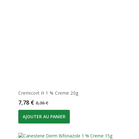
Cremicort H 1 % Creme 20g
Prix
Prix de base
7,78 €
8,36 €
AJOUTER AU PANIER