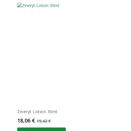
Zineryt Lotion 30ml
Prix
Prix de base
18,06 €
19,42 €