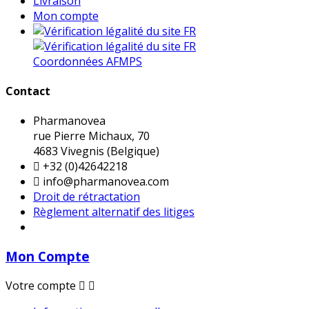
Livraison
Mon compte
Coordonnées AFMPS
Contact
Pharmanovea
rue Pierre Michaux, 70
4683 Vivegnis (Belgique)

+32 (0)42642218

info@pharmanovea.com
Droit de rétractation
Règlement alternatif des litiges
Mon Compte
Votre compte

