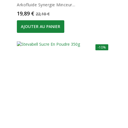
Arkofluide Synergie Minceur...
Prix
Prix de base
19,89 €
22,10 €
AJOUTER AU PANIER
-10%