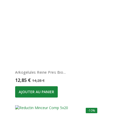
Arkogelules Reine Pres Bio...
Prix
Prix de base
12,85 €
14,28 €
AJOUTER AU PANIER
-10%