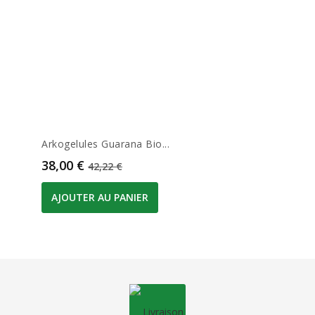
Arkogelules Guarana Bio...
Prix
Prix de base
38,00 €
42,22 €
AJOUTER AU PANIER