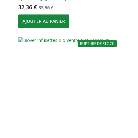
Prix
Prix de base
32,36 €
35,96 €
AJOUTER AU PANIER
RUPTURE DE STOCK
-10%