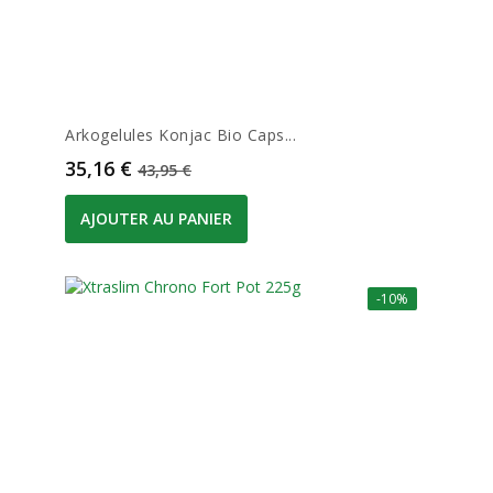
Arkogelules Konjac Bio Caps...
Prix
Prix de base
35,16 €
43,95 €
AJOUTER AU PANIER
-10%