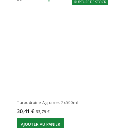
RUPTURE DE STOCK
-10%
Turbodraine Agrumes 2x500ml
Prix
Prix de base
30,41 €
33,79 €
AJOUTER AU PANIER