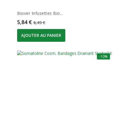
Biover Infusettes Bio...
Prix
Prix de base
5,84 €
6,49 €
AJOUTER AU PANIER
-10%