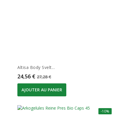
Altisa Body Svelt...
Prix
Prix de base
24,56 €
27,28 €
AJOUTER AU PANIER
-10%