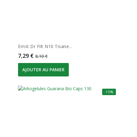
Ernst Dr Filt N10 Tisane...
Prix
Prix de base
7,29 €
8,10 €
AJOUTER AU PANIER
-10%