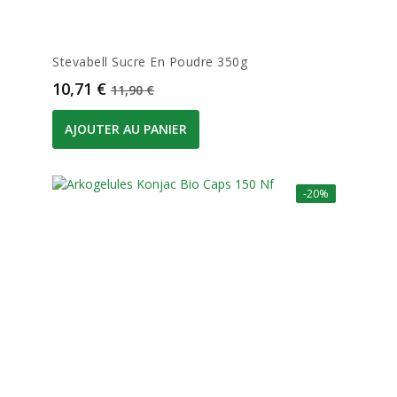
Stevabell Sucre En Poudre 350g
Prix
Prix de base
10,71 €
11,90 €
AJOUTER AU PANIER
-20%