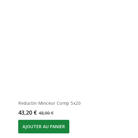
Reductin Minceur Comp 5x20
Prix
Prix de base
43,20 €
48,00 €
AJOUTER AU PANIER