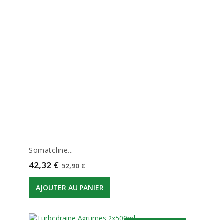
Somatoline...
Prix
Prix de base
42,32 €
52,90 €
AJOUTER AU PANIER