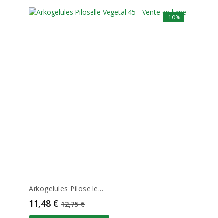
-10%
Arkogelules Piloselle...
Prix
Prix de base
11,48 €
12,75 €