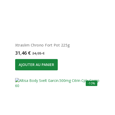
Xtraslim Chrono Fort Pot 225g
Prix
Prix de base
31,46 €
34,95 €
AJOUTER AU PANIER
-10%