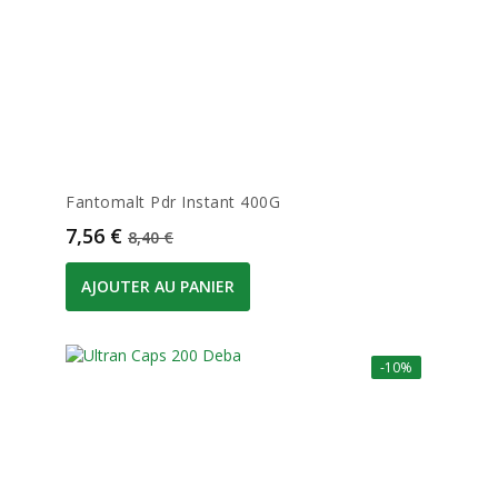
Fantomalt Pdr Instant 400G
Prix
Prix de base
7,56 €
8,40 €
AJOUTER AU PANIER
-10%