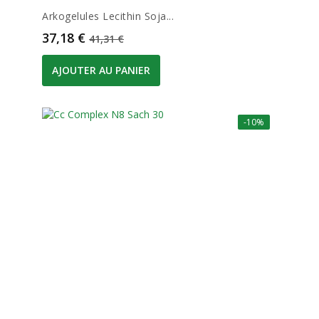
Arkogelules Lecithin Soja...
Prix
Prix de base
37,18 €
41,31 €
AJOUTER AU PANIER
-10%