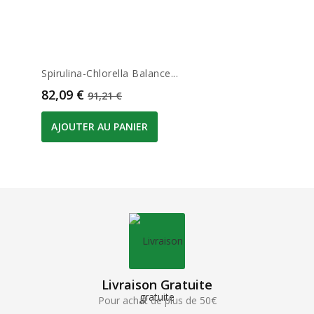
Spirulina-Chlorella Balance...
Prix
Prix de base
82,09 €
91,21 €
AJOUTER AU PANIER
Livraison Gratuite
Pour achat de plus de 50€