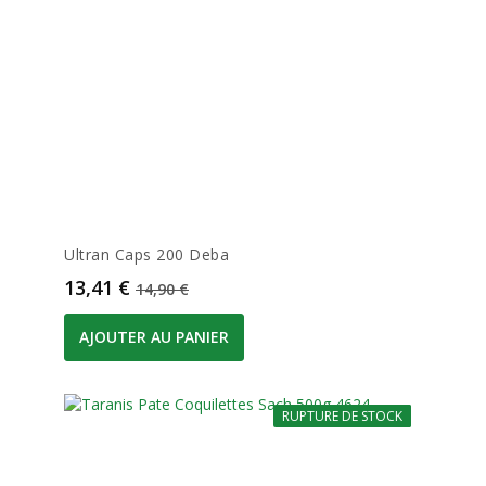
Ultran Caps 200 Deba
Prix
Prix de base
13,41 €
14,90 €
AJOUTER AU PANIER
RUPTURE DE STOCK
-10%