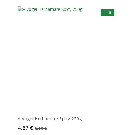
-10%
A.Vogel Herbamare Spicy 250g
Prix
Prix de base
4,67 €
5,19 €