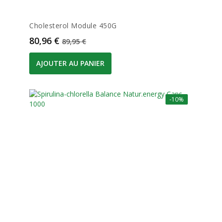
Cholesterol Module 450G
Prix
Prix de base
80,96 €
89,95 €
AJOUTER AU PANIER
-10%