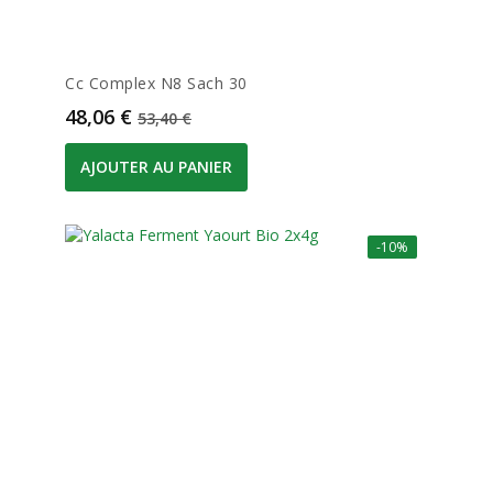
Cc Complex N8 Sach 30
Prix
Prix de base
48,06 €
53,40 €
AJOUTER AU PANIER
-10%