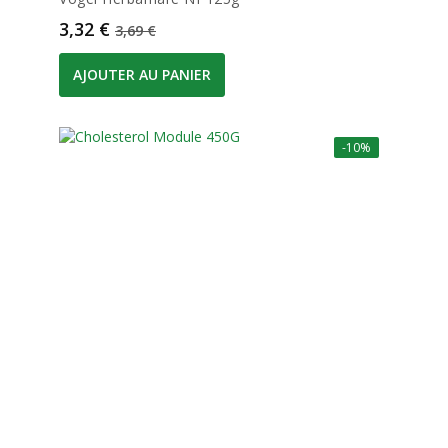
Prix
Prix de base
3,32 €
3,69 €
AJOUTER AU PANIER
-10%