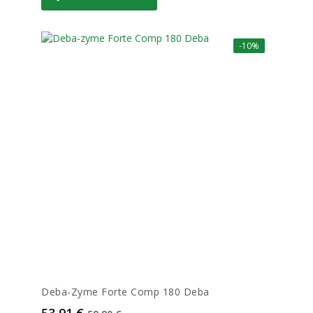
-10%
Deba-Zyme Forte Comp 180 Deba
Prix
Prix de base