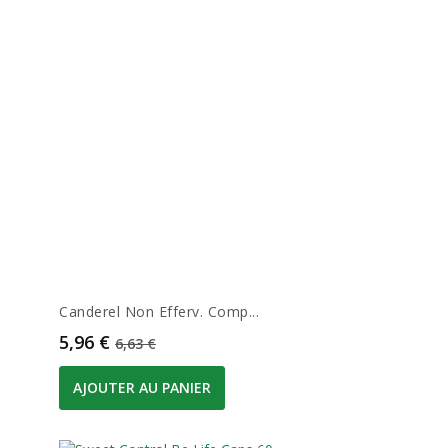
Canderel Non Efferv. Comp...
Prix
Prix de base
5,96 €
6,63 €
AJOUTER AU PANIER