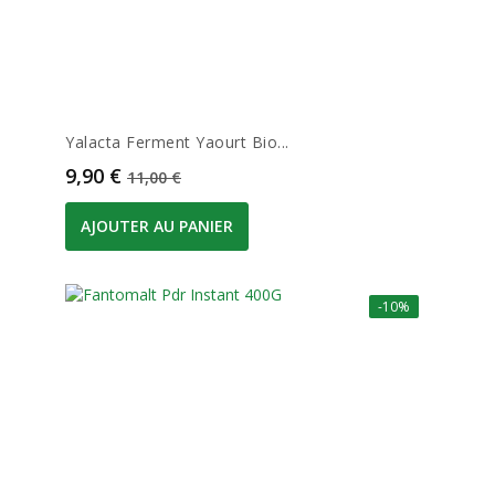
Yalacta Ferment Yaourt Bio...
Prix
Prix de base
9,90 €
11,00 €
AJOUTER AU PANIER
-10%