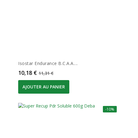
Isostar Endurance B.c.a.a....
Prix
Prix de base
10,18 €
11,31 €
AJOUTER AU PANIER
-10%