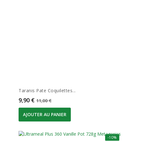
Taranis Pate Coquilettes...
Prix
Prix de base
9,90 €
11,00 €
AJOUTER AU PANIER
-10%