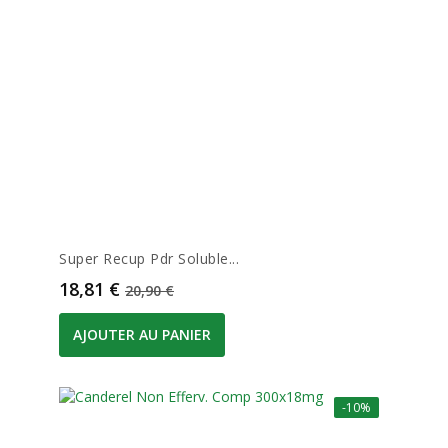
Super Recup Pdr Soluble...
Prix
Prix de base
18,81 €
20,90 €
AJOUTER AU PANIER
-10%