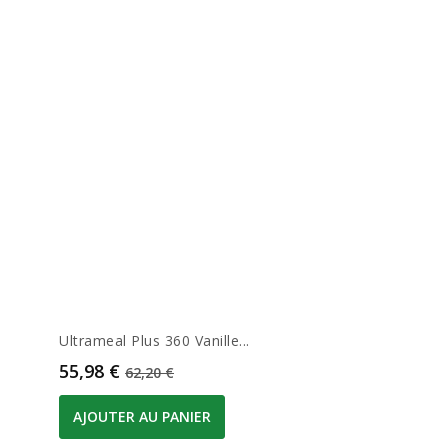
Ultrameal Plus 360 Vanille...
Prix
Prix de base
55,98 €
62,20 €
AJOUTER AU PANIER