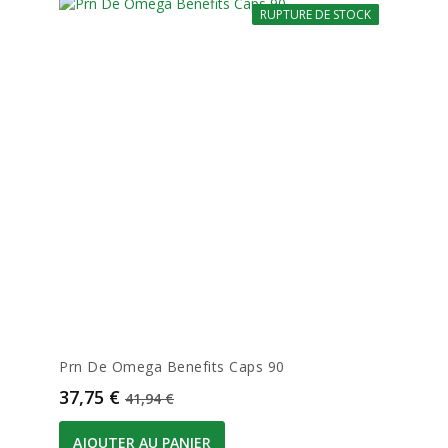
RUPTURE DE STOCK
-10%
Prn De Omega Benefits Caps 90
Prix
Prix de base
37,75 €
41,94 €
AJOUTER AU PANIER