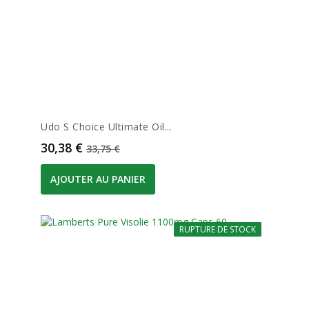
Udo S Choice Ultimate Oil...
Prix
Prix de base
30,38 €
33,75 €
AJOUTER AU PANIER
RUPTURE DE STOCK
-10%