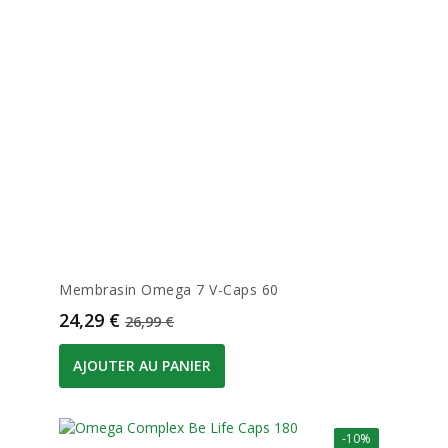
Membrasin Omega 7 V-Caps 60
Prix
Prix de base
24,29 €
26,99 €
AJOUTER AU PANIER
-10%