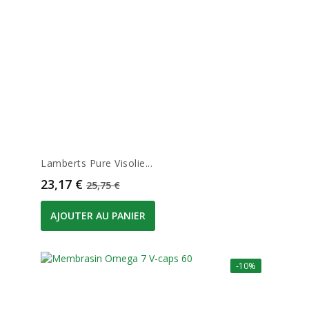
Lamberts Pure Visolie...
Prix
Prix de base
23,17 €
25,75 €
AJOUTER AU PANIER
-10%