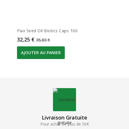
Flax Seed Oil Biotics Caps 100
Prix
Prix de base
32,25 €
35,83 €
AJOUTER AU PANIER
Livraison Gratuite
Pour achat de plus de 50€