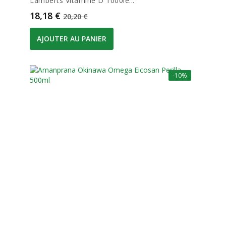
Lamberts Vitamine D 1000ie...
Prix
Prix de base
18,18 €
20,20 €
AJOUTER AU PANIER
-10%