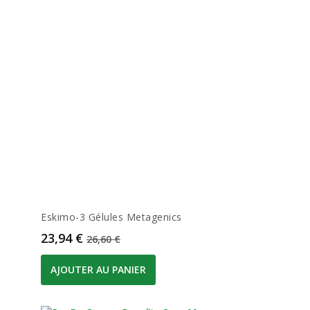
Eskimo-3 Gélules Metagenics
Prix
Prix de base
23,94 €
26,60 €
AJOUTER AU PANIER