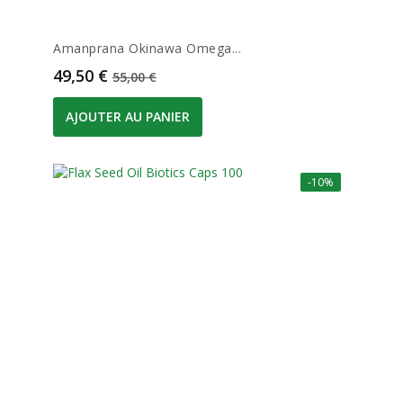
Amanprana Okinawa Omega...
Prix
Prix de base
49,50 €
55,00 €
AJOUTER AU PANIER
-10%