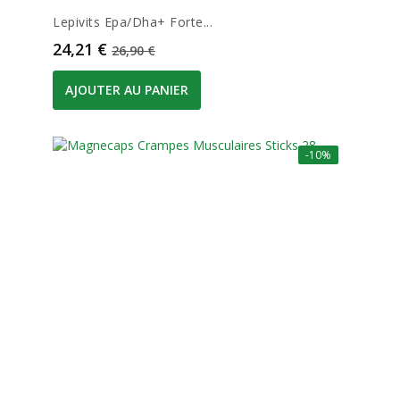
Lepivits Epa/dha+ Forte...
Prix
Prix de base
24,21 €
26,90 €
AJOUTER AU PANIER
-10%