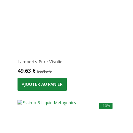
Lamberts Pure Visolie...
Prix
Prix de base
49,63 €
55,15 €
AJOUTER AU PANIER
-10%