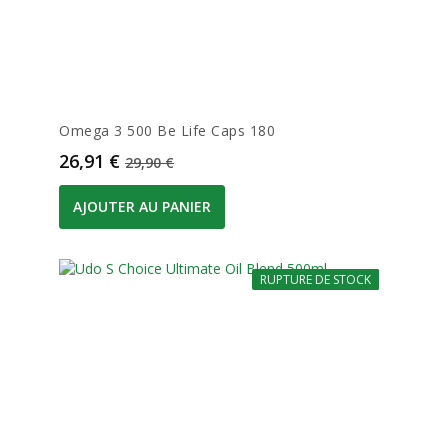
Omega 3 500 Be Life Caps 180
Prix
Prix de base
26,91 €
29,90 €
AJOUTER AU PANIER
RUPTURE DE STOCK
-10%