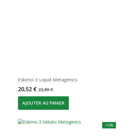
Eskimo-3 Liquid Metagenics
Prix
Prix de base
20,52 €
22,80 €
AJOUTER AU PANIER
-10%