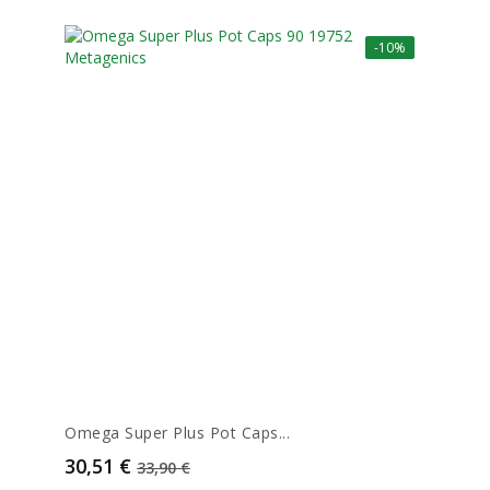
-10%
Omega Super Plus Pot Caps...
Prix
Prix de base
30,51 €
33,90 €