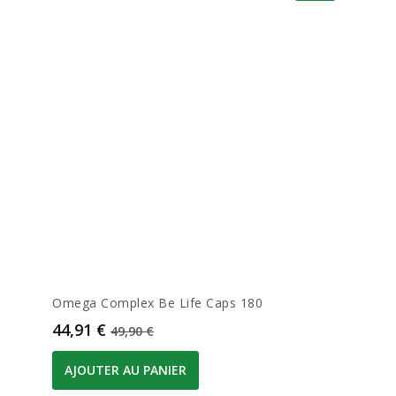
Omega Complex Be Life Caps 180
Prix
Prix de base
44,91 €
49,90 €
AJOUTER AU PANIER