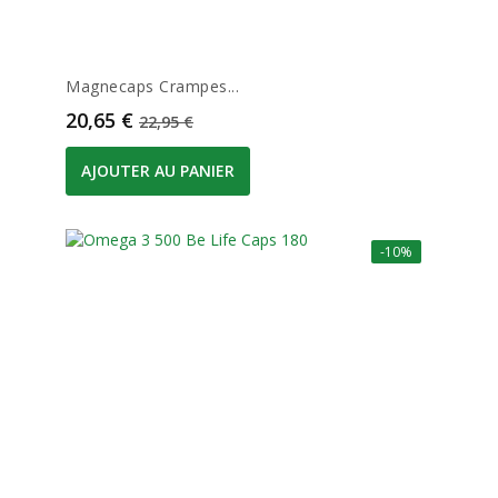
Magnecaps Crampes...
Prix
Prix de base
20,65 €
22,95 €
AJOUTER AU PANIER
-10%