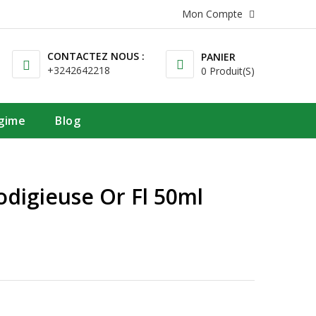
Mon Compte
CONTACTEZ NOUS :
PANIER
+3242642218
0 Produit(s)
égime
Blog
odigieuse Or Fl 50ml