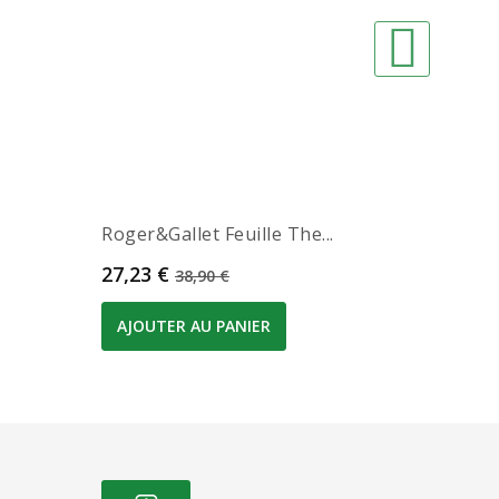
Roger&gallet Feuille The...
Caudali
Prix
Prix de base
Prix
27,23 €
24,65 
38,90 €
AJOUTER AU PANIER
AJOUT