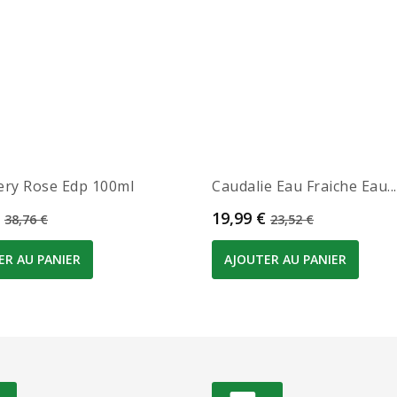
ery Rose Edp 100ml
Caudalie Eau Fraiche Eau...
Prix de base
Prix
Prix de base
19,99 €
38,76 €
23,52 €
ER AU PANIER
AJOUTER AU PANIER