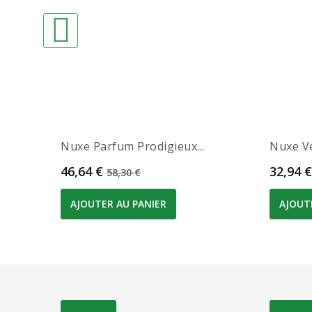
Nuxe Parfum Prodigieux...
Nuxe V
Prix
Prix de base
Prix
46,64 €
32,94 €
58,30 €
AJOUTER AU PANIER
AJOUT