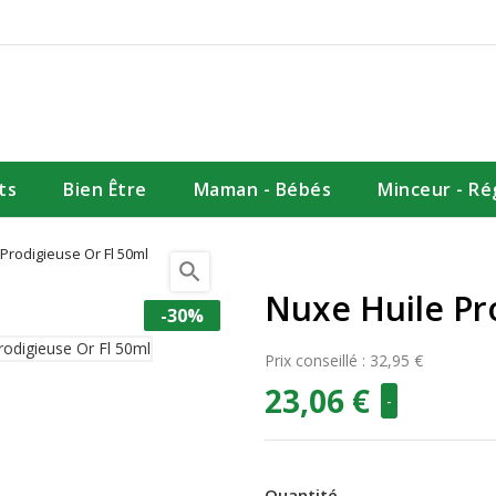
ts
Bien Être
Maman - Bébés
Minceur - R
Prodigieuse Or Fl 50ml
search
Nuxe Huile Pr
-30%
Prix conseillé : 32,95 €
23,06 €
-
Quantité