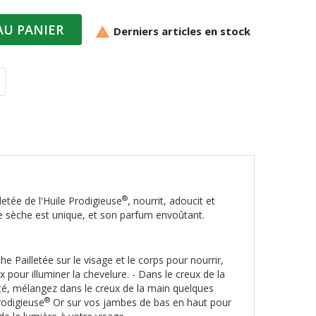
AU PANIER
Derniers articles en stock

®
ée de l'Huile Prodigieuse
, nourrit, adoucit et
ile sèche est unique, et son parfum envoûtant.
he Pailletée sur le visage et le corps pour nourrir,
x pour illuminer la chevelure. - Dans le creux de la
'été, mélangez dans le creux de la main quelques
®
rodigieuse
Or sur vos jambes de bas en haut pour