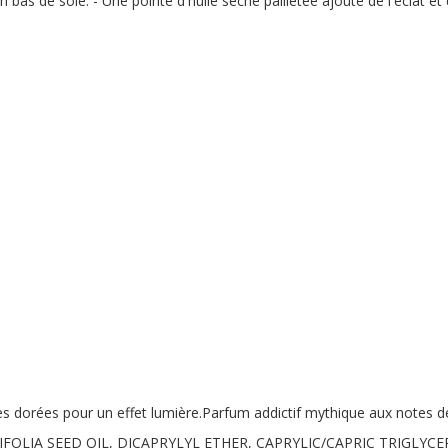
un bas de soie. - Une pointe d'huile sèche pailletée ajoute de l'éclat et
es dorées pour un effet lumière.Parfum addictif mythique aux notes de
OLIA SEED OIL, DICAPRYLYL ETHER, CAPRYLIC/CAPRIC TRIGLYC