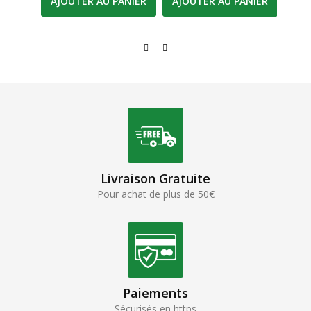
AJOUTER AU PANIER
AJOUTER AU PANIER
AJO
Livraison Gratuite
Pour achat de plus de 50€
Paiements
Sécurisés en https