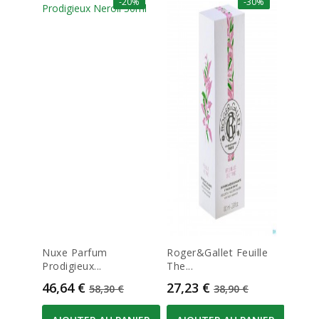
-20%
-30%
Nuxe Parfum
Roger&gallet Feuille
Nuxe
Prodigieux...
The...
Decou
Prix
Prix de base
Prix
Prix de base
Prix
46,64 €
27,23 €
21,1
58,30 €
38,90 €