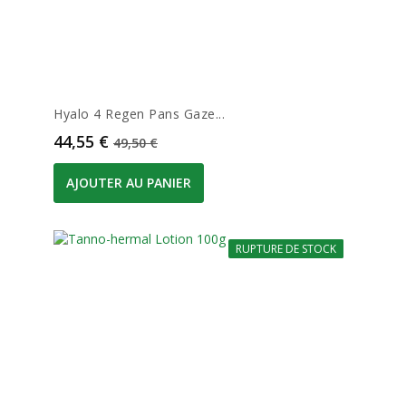
Hyalo 4 Regen Pans Gaze...
Prix
Prix de base
44,55 €
49,50 €
AJOUTER AU PANIER
RUPTURE DE STOCK
-10%