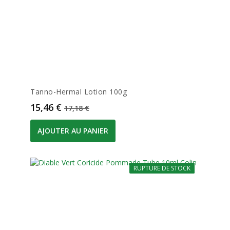
Tanno-Hermal Lotion 100g
Prix
Prix de base
15,46 €
17,18 €
AJOUTER AU PANIER
RUPTURE DE STOCK
-10%