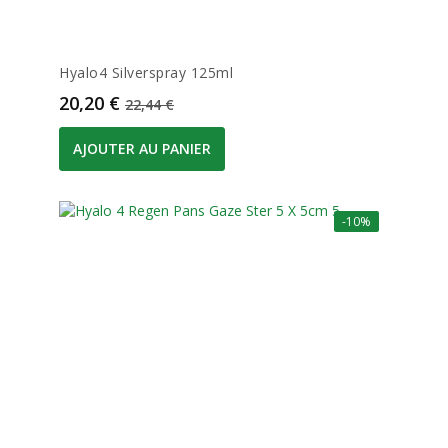
Hyalo4 Silverspray 125ml
Prix
Prix de base
20,20 €
22,44 €
AJOUTER AU PANIER
-10%