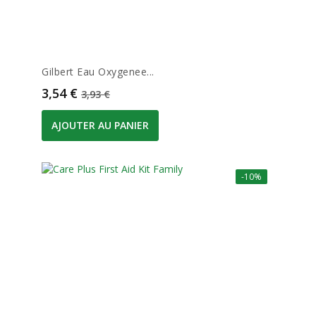
Gilbert Eau Oxygenee...
Prix
Prix de base
3,54 €
3,93 €
AJOUTER AU PANIER
-10%