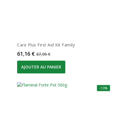
Care Plus First Aid Kit Family
Prix
Prix de base
61,16 €
67,95 €
AJOUTER AU PANIER
-10%