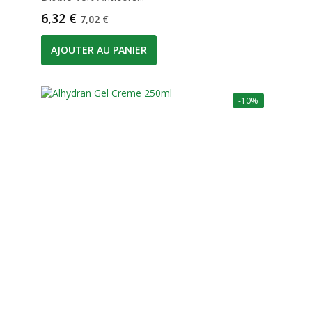
Prix
Prix de base
6,32 €
7,02 €
AJOUTER AU PANIER
-10%