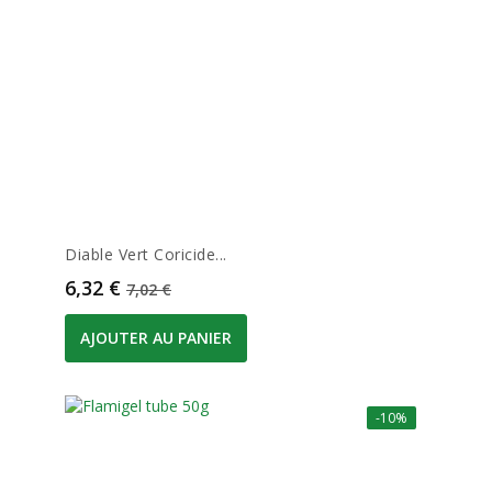
Diable Vert Coricide...
Prix
Prix de base
6,32 €
7,02 €
AJOUTER AU PANIER
-10%