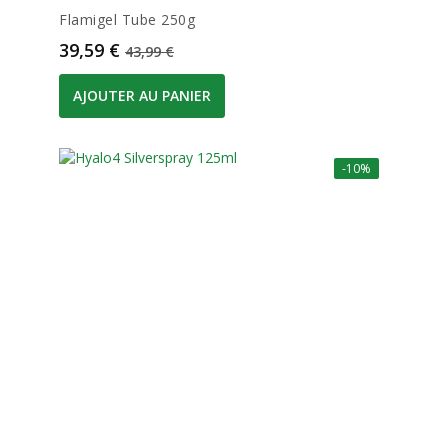
Flamigel Tube 250g
Prix
Prix de base
39,59 €
43,99 €
AJOUTER AU PANIER
-10%