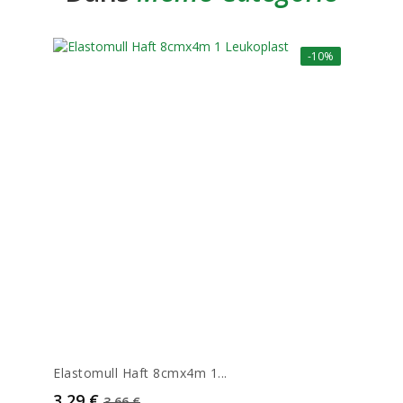
-10%
Elastomull Haft 8cmx4m 1...
Prix
Prix de base
3,29 €
3,66 €