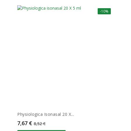
-10%
Physiologica Isonasal 20 X...
Prix
Prix de base
7,67 €
8,52 €