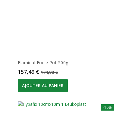
Flaminal Forte Pot 500g
Prix
Prix de base
157,49 €
174,98 €
AJOUTER AU PANIER
-10%