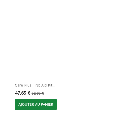
Care Plus First Aid Kit...
Prix
Prix de base
47,65 €
52,95 €
AJOUTER AU PANIER