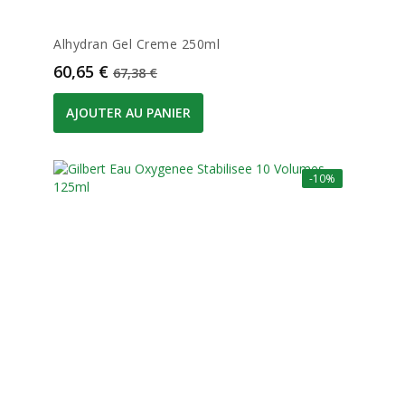
Alhydran Gel Creme 250ml
Prix
Prix de base
60,65 €
67,38 €
AJOUTER AU PANIER
-10%