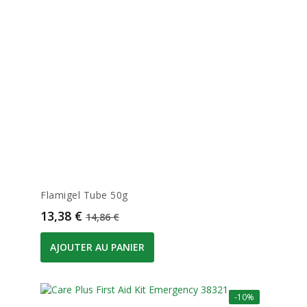
Flamigel Tube 50g
Prix
Prix de base
13,38 €
14,86 €
AJOUTER AU PANIER
-10%