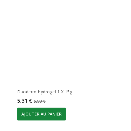
Duoderm Hydrogel 1 X 15g
Prix
Prix de base
5,31 €
5,90 €
AJOUTER AU PANIER