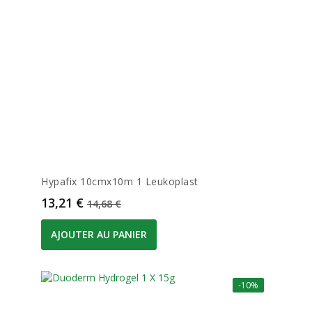
Hypafix 10cmx10m 1 Leukoplast
Prix
Prix de base
13,21 €
14,68 €
AJOUTER AU PANIER
-10%