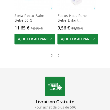
Soria Pecto Balm
Eubos Haut Ruhe
Phili
Bébé 50 G
Bebe-Enfant...
3.0...
Prix
Prix de base
Prix
Prix de base
Prix
11,65 €
9,56 €
13,4
12,95 €
11,95 €
AJOUTER AU PANIER
AJOUTER AU PANIER
AJO
Livraison Gratuite
Pour achat de plus de 50€