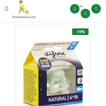

-10%