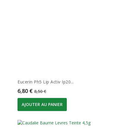
Eucerin Ph5 Lip Activ Ip20...
Prix
Prix de base
6,80 €
8,50 €
AJOUTER AU PANIER