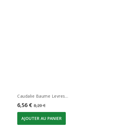
Caudalie Baume Levres...
Prix
Prix de base
6,56 €
8,20 €
AJOUTER AU PANIER