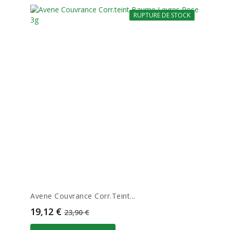
RUPTURE DE STOCK
-20%
Avene Couvrance Corr.teint...
Prix
Prix de base
19,12 €
23,90 €