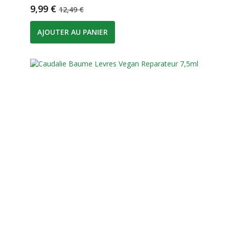
Prix
Prix de base
9,99 €
12,49 €
AJOUTER AU PANIER