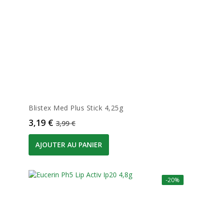
Blistex Med Plus Stick 4,25g
Prix
Prix de base
3,19 €
3,99 €
AJOUTER AU PANIER
-20%