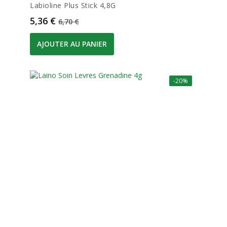
Labioline Plus Stick 4,8G
Prix
Prix de base
5,36 €
6,70 €
AJOUTER AU PANIER
-20%