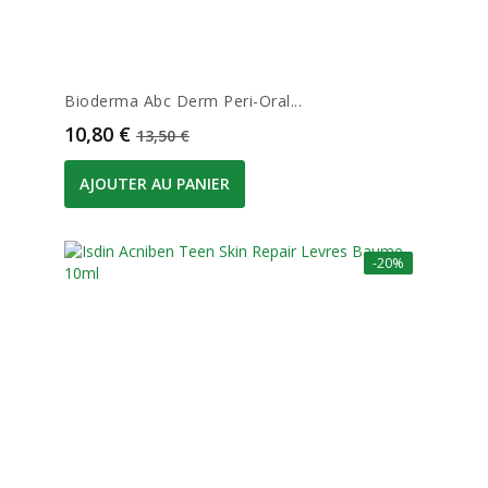
Bioderma Abc Derm Peri-Oral...
Prix
Prix de base
10,80 €
13,50 €
AJOUTER AU PANIER
-20%