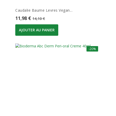
Caudalie Baume Levres Vegan...
Prix
Prix de base
11,98 €
14,10 €
AJOUTER AU PANIER
-20%