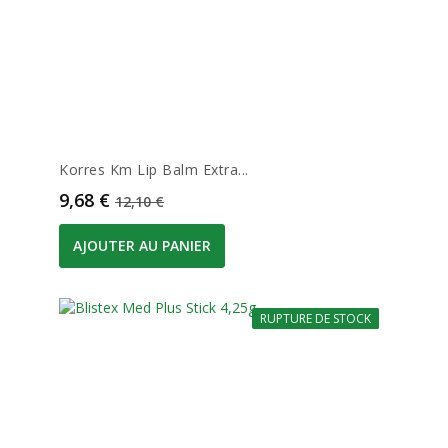
Korres Km Lip Balm Extra...
Prix
Prix de base
9,68 €
12,10 €
AJOUTER AU PANIER
RUPTURE DE STOCK
-20%