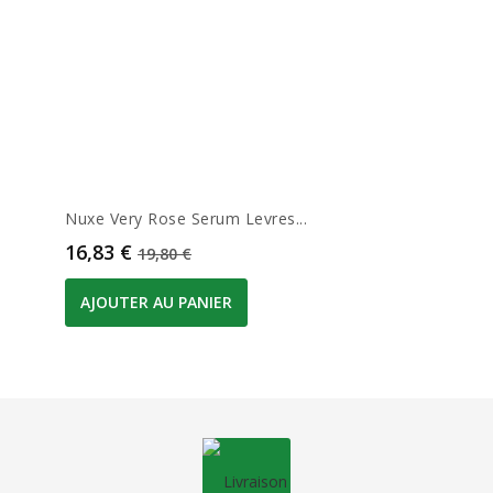
Nuxe Very Rose Serum Levres...
Prix
Prix de base
16,83 €
19,80 €
AJOUTER AU PANIER