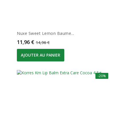
Nuxe Sweet Lemon Baume...
Prix
Prix de base
11,96 €
14,96 €
AJOUTER AU PANIER
-20%