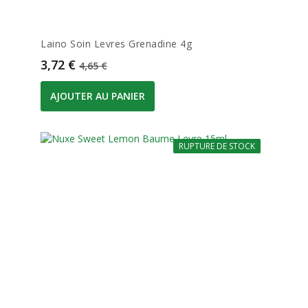
Laino Soin Levres Grenadine 4g
Prix
Prix de base
3,72 €
4,65 €
AJOUTER AU PANIER
RUPTURE DE STOCK
-20%