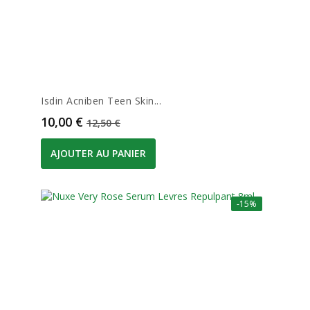
Isdin Acniben Teen Skin...
Prix
Prix de base
10,00 €
12,50 €
AJOUTER AU PANIER
-15%