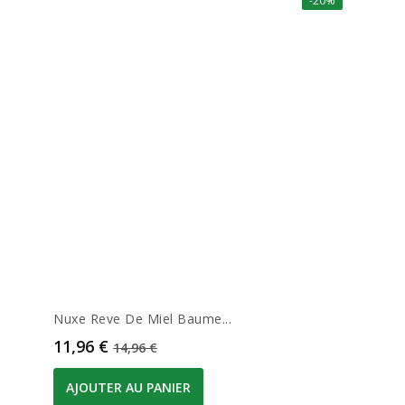
-20%
Nuxe Reve De Miel Baume...
Prix
Prix de base
11,96 €
14,96 €
AJOUTER AU PANIER