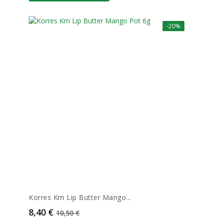
-20%
Korres Km Lip Butter Mango...
Prix
Prix de base
8,40 €
10,50 €