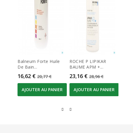
Balneum Forte Huile
ROCHE P LIPIKAR
Jaily
De Bain...
BAUME APM +...
Creme
Prix
Prix de base
Prix
Prix de base
Prix
16,62 €
23,16 €
22,0
20,77 €
28,96 €
AJOUTER AU PANIER
AJOUTER AU PANIER
AJO