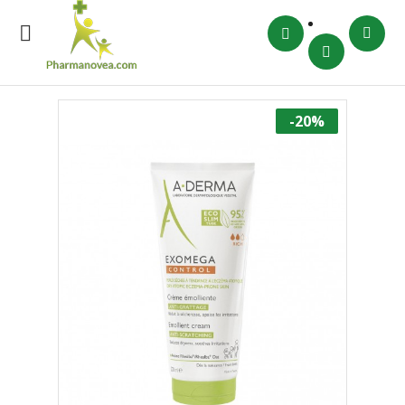

-20%