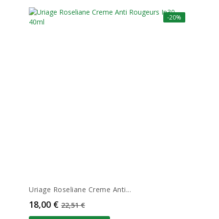
-20%
Uriage Roseliane Creme Anti...
Prix
Prix de base
18,00 €
22,51 €