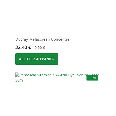
Ducray Melascreen Concentre...
Prix
Prix de base
32,40 €
40,50 €
AJOUTER AU PANIER
-20%