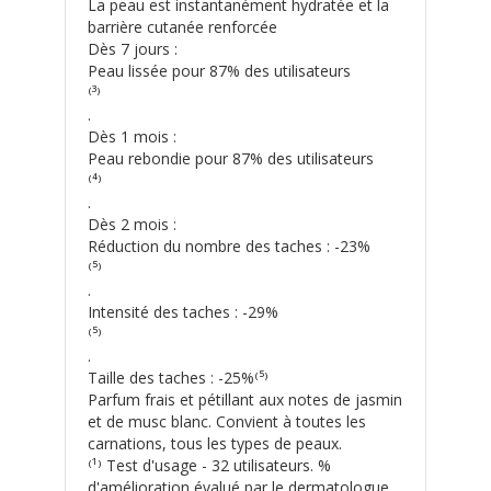
La peau est instantanément hydratée et la
barrière cutanée renforcée
Dès 7 jours :
Peau lissée pour 87% des utilisateurs
⁽³⁾
.
Dès 1 mois :
Peau rebondie pour 87% des utilisateurs
⁽⁴⁾
.
Dès 2 mois :
Réduction du nombre des taches : -23%
⁽⁵⁾
.
Intensité des taches : -29%
⁽⁵⁾
.
Taille des taches : -25%⁽⁵⁾
Parfum frais et pétillant aux notes de jasmin
et de musc blanc. Convient à toutes les
carnations, tous les types de peaux.
⁽¹⁾ Test d'usage - 32 utilisateurs. %
d'amélioration évalué par le dermatologue