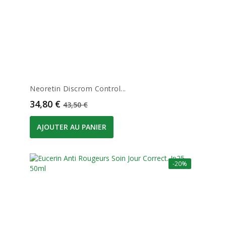
Neoretin Discrom Control...
Prix
Prix de base
34,80 €
43,50 €
AJOUTER AU PANIER
-20%