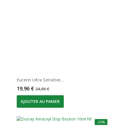
Eucerin Ultra Sensitive...
Prix
Prix de base
19,96 €
24,95 €
AJOUTER AU PANIER
-20%