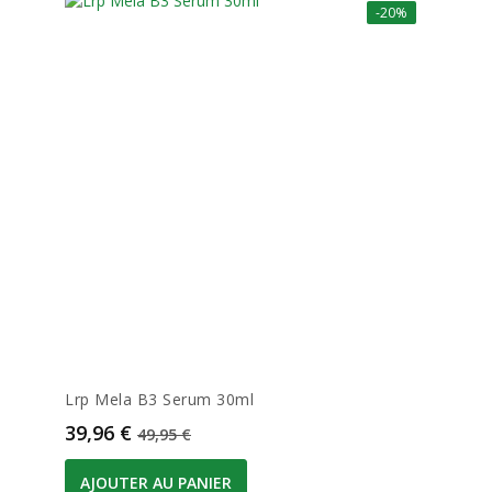
-20%
Lrp Mela B3 Serum 30ml
Prix
Prix de base
39,96 €
49,95 €
AJOUTER AU PANIER