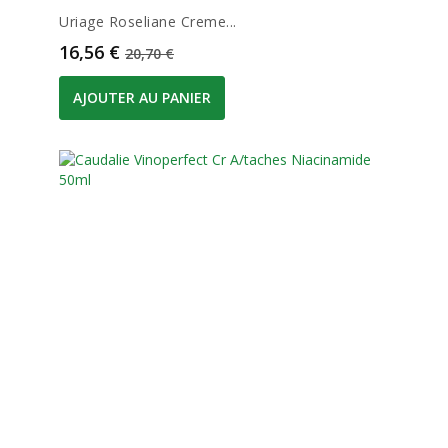
Uriage Roseliane Creme...
Prix
Prix de base
16,56 €
20,70 €
AJOUTER AU PANIER