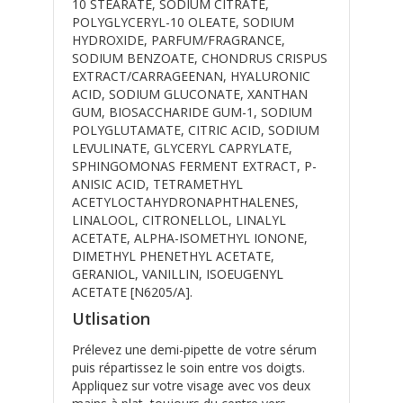
10 STEARATE, SODIUM CITRATE,
POLYGLYCERYL-10 OLEATE, SODIUM
HYDROXIDE, PARFUM/FRAGRANCE,
SODIUM BENZOATE, CHONDRUS CRISPUS
EXTRACT/CARRAGEENAN, HYALURONIC
ACID, SODIUM GLUCONATE, XANTHAN
GUM, BIOSACCHARIDE GUM-1, SODIUM
POLYGLUTAMATE, CITRIC ACID, SODIUM
LEVULINATE, GLYCERYL CAPRYLATE,
SPHINGOMONAS FERMENT EXTRACT, P-
ANISIC ACID, TETRAMETHYL
ACETYLOCTAHYDRONAPHTHALENES,
LINALOOL, CITRONELLOL, LINALYL
ACETATE, ALPHA-ISOMETHYL IONONE,
DIMETHYL PHENETHYL ACETATE,
GERANIOL, VANILLIN, ISOEUGENYL
ACETATE [N6205/A].
Utlisation
Prélevez une demi-pipette de votre sérum
puis répartissez le soin entre vos doigts.
Appliquez sur votre visage avec vos deux