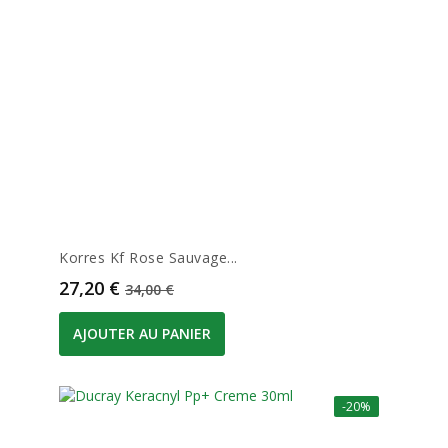
Korres Kf Rose Sauvage...
Prix
Prix de base
27,20 €
34,00 €
AJOUTER AU PANIER
-20%