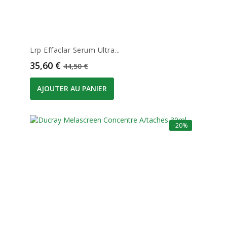
Lrp Effaclar Serum Ultra...
Prix
Prix de base
35,60 €
44,50 €
AJOUTER AU PANIER
-20%