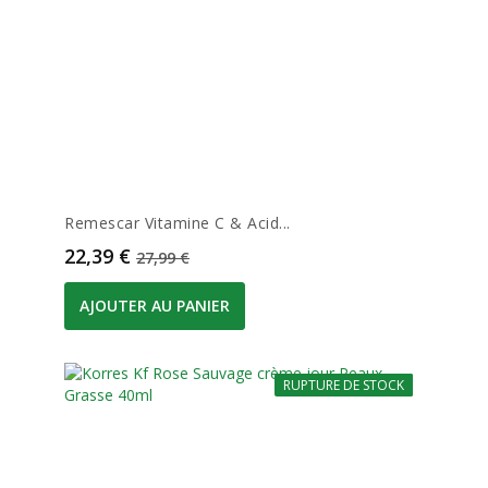
Remescar Vitamine C & Acid...
Prix
Prix de base
22,39 €
27,99 €
AJOUTER AU PANIER
RUPTURE DE STOCK
-20%