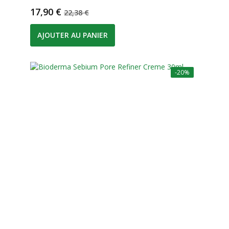
Prix
Prix de base
17,90 €
22,38 €
AJOUTER AU PANIER
-20%