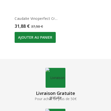
Caudalie Vinoperfect Cr...
Prix
Prix de base
31,88 €
37,50 €
AJOUTER AU PANIER
Livraison Gratuite
Pour achat de plus de 50€