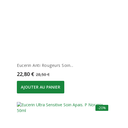
Eucerin Anti Rougeurs Soin...
Prix
Prix de base
22,80 €
28,50 €
AJOUTER AU PANIER
-20%