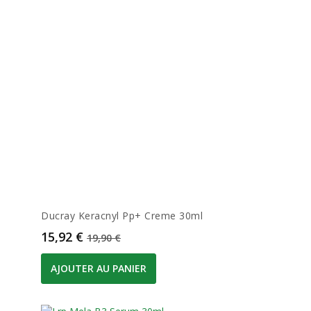
Ducray Keracnyl Pp+ Creme 30ml
Prix
Prix de base
15,92 €
19,90 €
AJOUTER AU PANIER