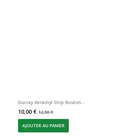
Ducray Keracnyl Stop Bouton...
Prix
Prix de base
10,00 €
12,50 €
AJOUTER AU PANIER