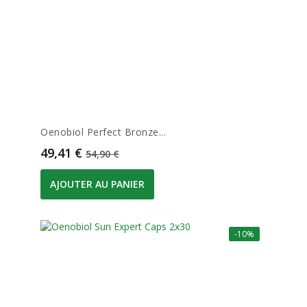
Oenobiol Perfect Bronze...
Prix
Prix de base
49,41 €
54,90 €
AJOUTER AU PANIER
-10%