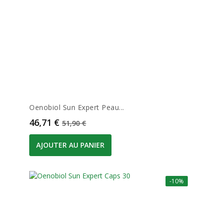
Oenobiol Sun Expert Peau...
Prix
Prix de base
46,71 €
51,90 €
AJOUTER AU PANIER
-10%