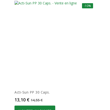
-10%
Acti-Sun PP 30 Caps.
Prix
Prix de base
13,10 €
14,55 €