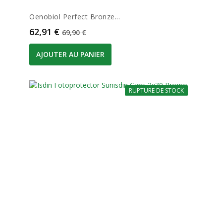
Oenobiol Perfect Bronze...
Prix
Prix de base
62,91 €
69,90 €
AJOUTER AU PANIER
RUPTURE DE STOCK
-10%