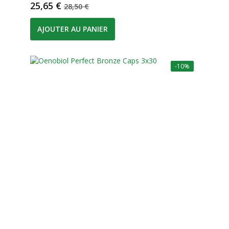
Prix
Prix de base
25,65 €
28,50 €
AJOUTER AU PANIER
-10%