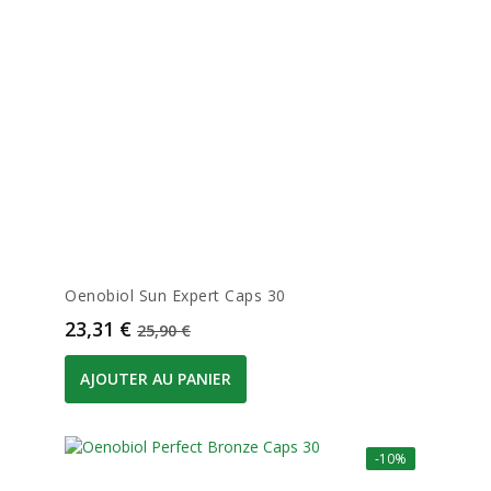
Oenobiol Sun Expert Caps 30
Prix
Prix de base
23,31 €
25,90 €
AJOUTER AU PANIER
-10%