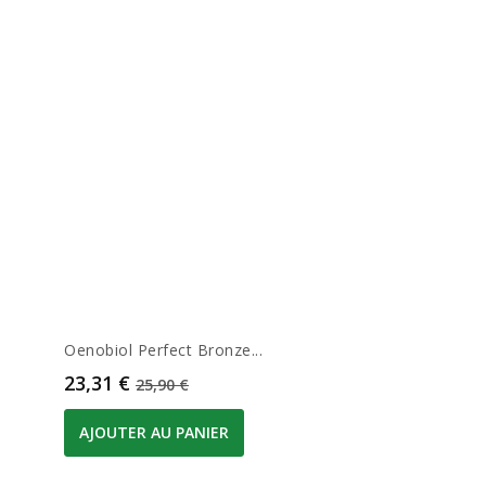
Oenobiol Perfect Bronze...
Prix
Prix de base
23,31 €
25,90 €
AJOUTER AU PANIER