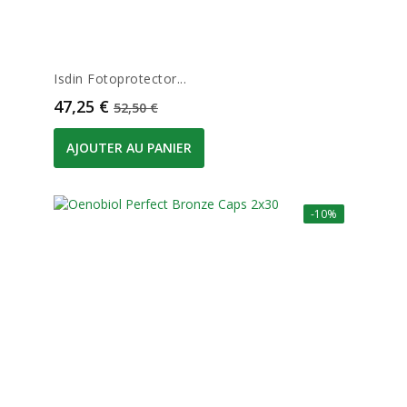
Isdin Fotoprotector...
Prix
Prix de base
47,25 €
52,50 €
AJOUTER AU PANIER
-10%