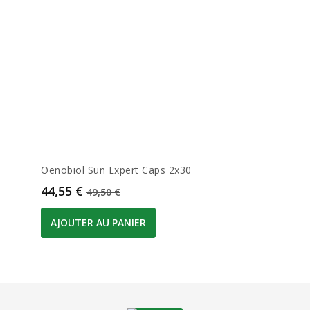
Oenobiol Sun Expert Caps 2x30
Prix
Prix de base
44,55 €
49,50 €
AJOUTER AU PANIER