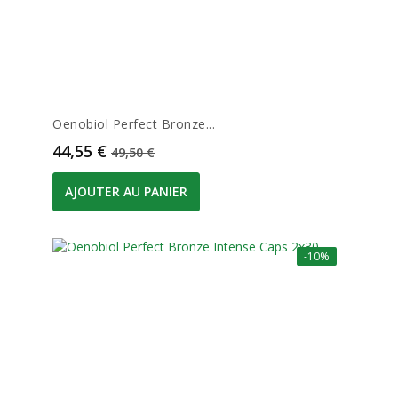
Oenobiol Perfect Bronze...
Prix
Prix de base
44,55 €
49,50 €
AJOUTER AU PANIER
-10%