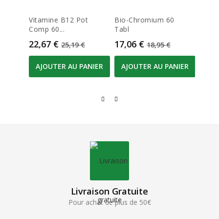
Vitamine B12 Pot
Bio-Chromium 60
Zinco
Comp 60...
Tabl
112...
Prix
Prix de base
Prix
Prix de base
Prix
22,67 €
17,06 €
19,4
25,19 €
18,95 €
AJOUTER AU PANIER
AJOUTER AU PANIER
AJO
Livraison Gratuite
Pour achat de plus de 50€