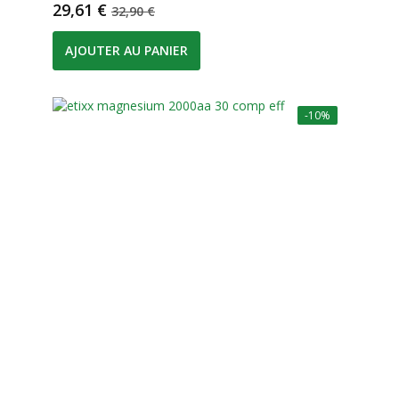
Prix
Prix de base
29,61 €
32,90 €
AJOUTER AU PANIER
-10%