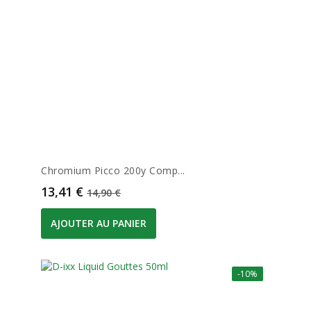
Chromium Picco 200y Comp...
Prix
Prix de base
13,41 €
14,90 €
AJOUTER AU PANIER
-10%