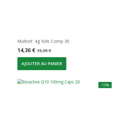
Multivit' 4g Kids Comp 30
Prix
Prix de base
14,36 €
15,95 €
AJOUTER AU PANIER
-10%