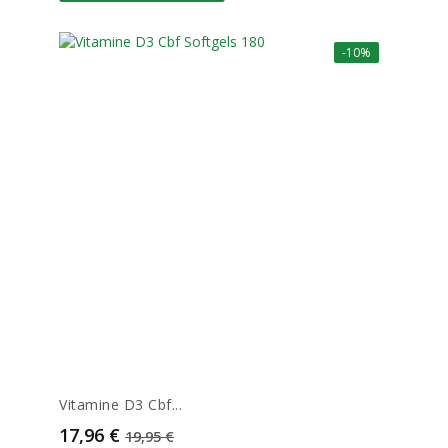
-10%
Vitamine D3 Cbf...
Prix
Prix de base
17,96 €
19,95 €