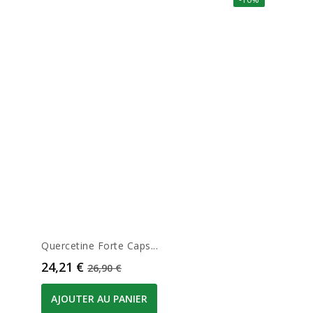
Quercetine Forte Caps...
Prix
Prix de base
24,21 €
26,90 €
AJOUTER AU PANIER