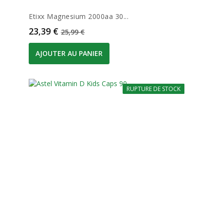
Etixx Magnesium 2000aa 30...
Prix
Prix de base
23,39 €
25,99 €
AJOUTER AU PANIER
RUPTURE DE STOCK
-10%