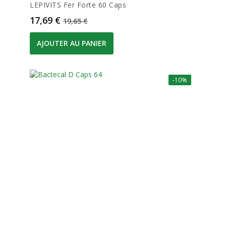
LEPIVITS Fer Forte 60 Caps
Prix
Prix de base
17,69 €
19,65 €
AJOUTER AU PANIER
-10%