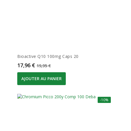
Bioactive Q10 100mg Caps 20
Prix
Prix de base
17,96 €
19,95 €
AJOUTER AU PANIER
-10%