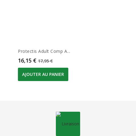
Protectis Adult Comp A...
Prix
Prix de base
16,15 €
17,95 €
AJOUTER AU PANIER