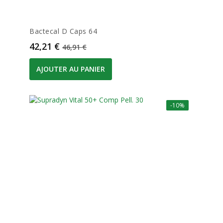
Bactecal D Caps 64
Prix
Prix de base
42,21 €
46,91 €
AJOUTER AU PANIER
-10%