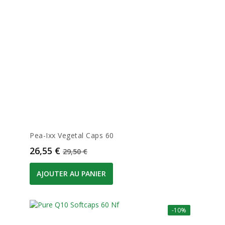
Pea-Ixx Vegetal Caps 60
Prix
Prix de base
26,55 €
29,50 €
AJOUTER AU PANIER
-10%