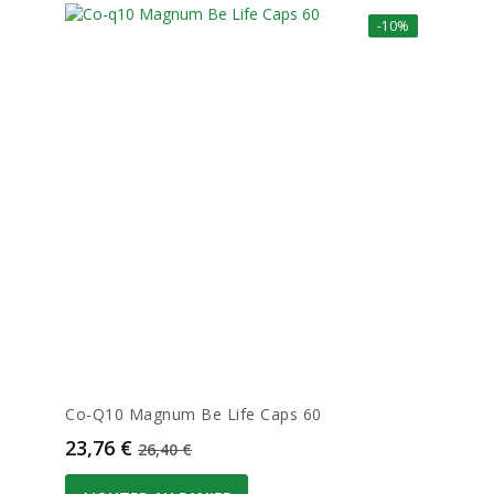
-10%
Co-Q10 Magnum Be Life Caps 60
Prix
Prix de base
23,76 €
26,40 €