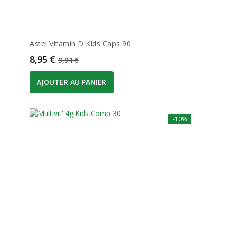
Astel Vitamin D Kids Caps 90
Prix
Prix de base
8,95 €
9,94 €
AJOUTER AU PANIER
-10%