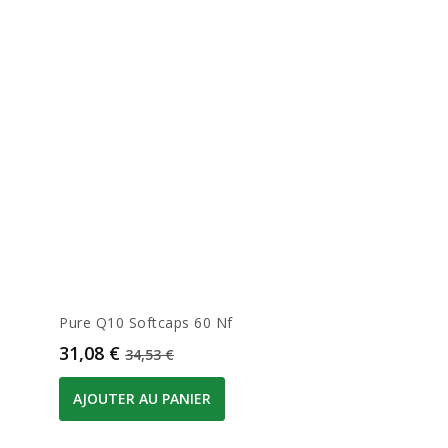
Pure Q10 Softcaps 60 Nf
Prix
Prix de base
31,08 €
34,53 €
AJOUTER AU PANIER