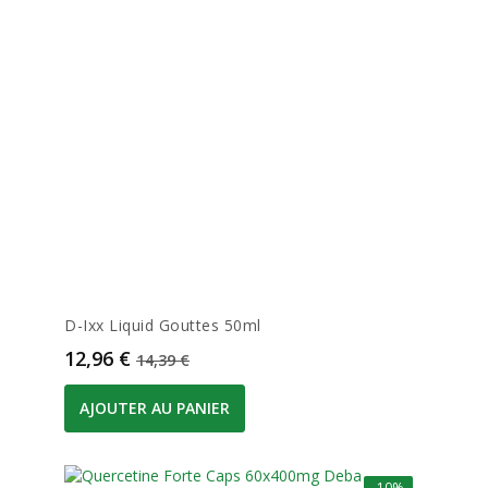
D-Ixx Liquid Gouttes 50ml
Prix
Prix de base
12,96 €
14,39 €
AJOUTER AU PANIER
-10%