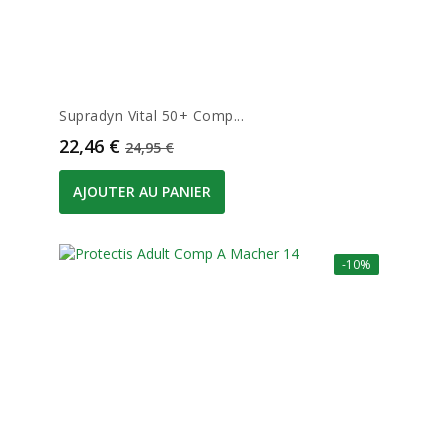
Supradyn Vital 50+ Comp...
Prix
Prix de base
22,46 €
24,95 €
AJOUTER AU PANIER
-10%