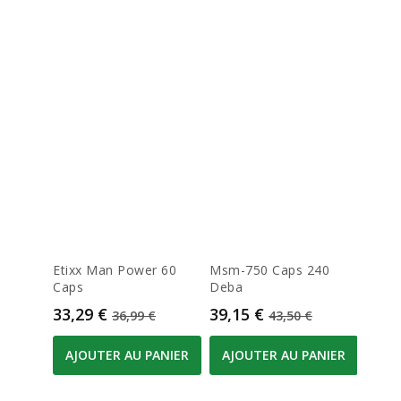
Etixx Man Power 60
Msm-750 Caps 240
Biocu
Caps
Deba
Comp
Prix
Prix de base
Prix
Prix de base
Prix
33,29 €
39,15 €
26,4
36,99 €
43,50 €
AJOUTER AU PANIER
AJOUTER AU PANIER
AJO