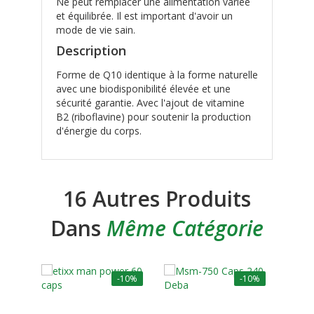
Ne peut remplacer une alimentation variée
et équilibrée. Il est important d'avoir un
mode de vie sain.
Description
Forme de Q10 identique à la forme naturelle
avec une biodisponibilité élevée et une
sécurité garantie. Avec l'ajout de vitamine
B2 (riboflavine) pour soutenir la production
d'énergie du corps.
16 Autres Produits
Dans
Même Catégorie
-10%
-10%
R