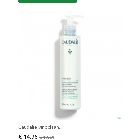
Caudalie Vinoclean...
Prijs
Normale prijs
€ 14,96
€ 17,61