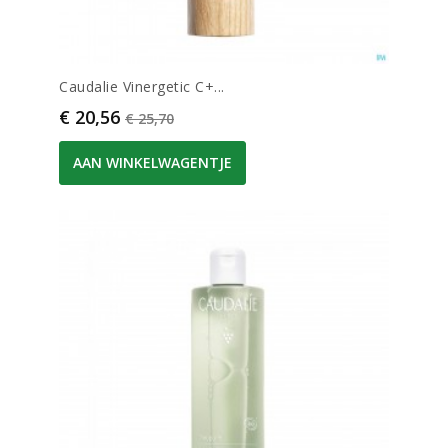
Caudalie Vinergetic C+...
Prijs
Normale prijs
€ 20,56
€ 25,70
AAN WINKELWAGENTJE