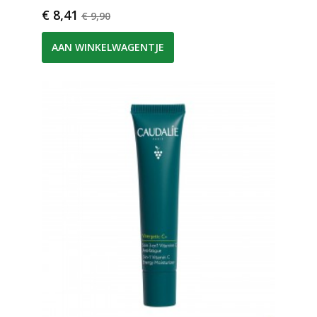
Prijs
Normale prijs
€ 8,41
€ 9,90
AAN WINKELWAGENTJE