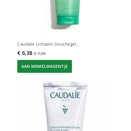
Caudalie Lichaam Douchegel...
Prijs
Normale prijs
€ 6,38
€ 7,50
AAN WINKELWAGENTJE