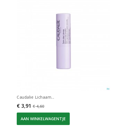
Caudalie Lichaam...
Prijs
Normale prijs
€ 3,91
€ 4,60
AAN WINKELWAGENTJE