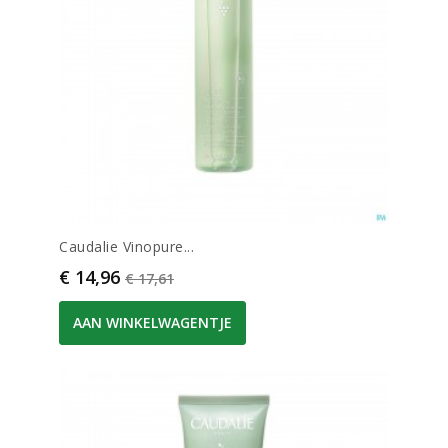
Caudalie Vinopure...
Prijs
Normale prijs
€ 14,96
€ 17,61
AAN WINKELWAGENTJE