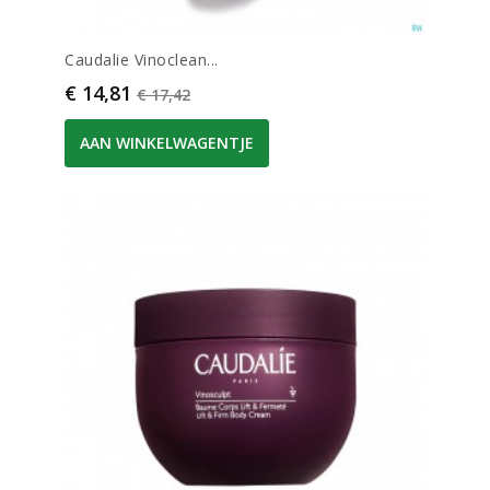
Caudalie Vinoclean...
Prijs
Normale prijs
€ 14,81
€ 17,42
AAN WINKELWAGENTJE