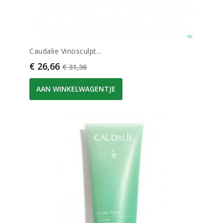
Caudalie Vinosculpt...
Prijs
Normale prijs
€ 26,66
€ 31,36
AAN WINKELWAGENTJE