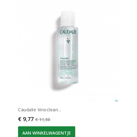
Caudalie Vinoclean...
Prijs
Normale prijs
€ 9,77
€ 11,50
AAN WINKELWAGENTJE