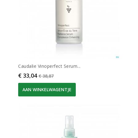
Caudalie Vinoperfect Serum...
Prijs
Normale prijs
€ 33,04
€ 38,87
AAN WINKELWAGENTJE