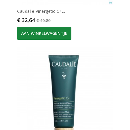
Caudalie Vinergetic C+...
Prijs
Normale prijs
€ 32,64
€ 40,80
AAN WINKELWAGENTJE