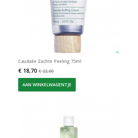
Caudalie Zachte Peeling 75ml
Prijs
Normale prijs
€ 18,70
€ 22,00
AAN WINKELWAGENTJE