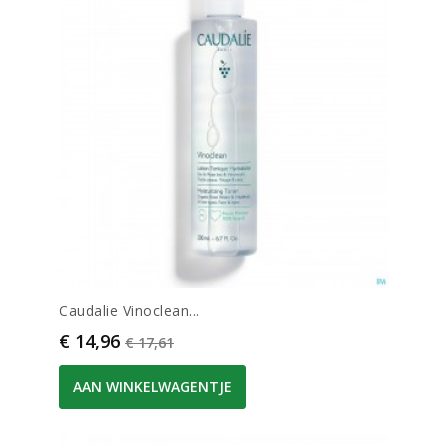
Caudalie Vinoclean...
Prijs
Normale prijs
€ 14,96
€ 17,61
AAN WINKELWAGENTJE