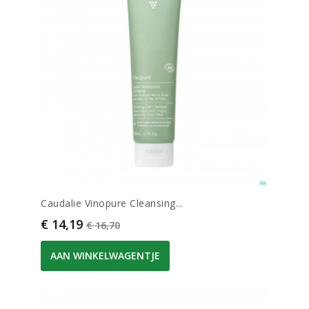
Caudalie Vinopure Cleansing...
Prijs
Normale prijs
€ 14,19
€ 16,70
AAN WINKELWAGENTJE