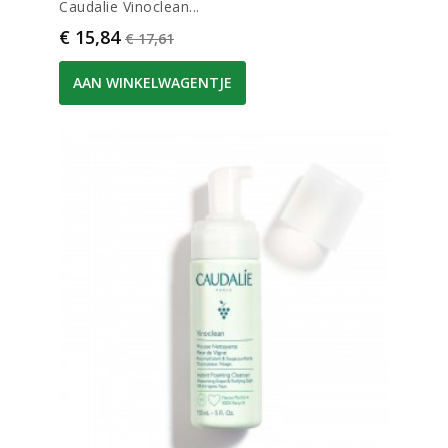
Caudalie Vinoclean...
Prijs
Normale prijs
€ 15,84
€ 17,61
AAN WINKELWAGENTJE