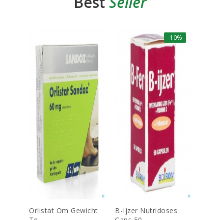
Best
Seller
-10%
Orlistat Om Gewicht
B-Ijzer Nutridoses
Dulco
Te...
Caps 50...
Tab Ec