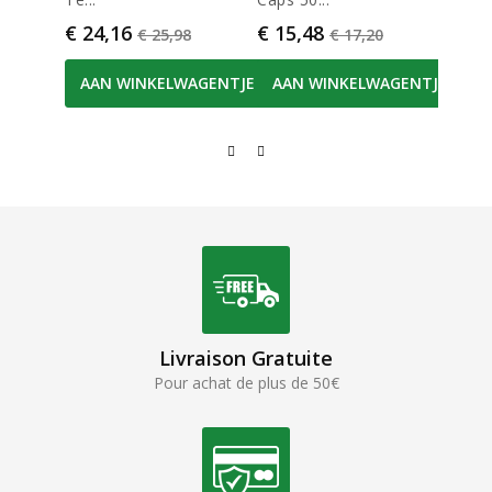
Prijs
Normale prijs
Prijs
Normale prijs
Prijs
€ 24,16
€ 15,48
€ 8,
€ 25,98
€ 17,20
AAN WINKELWAGENTJE
AAN WINKELWAGENTJE
AA
Livraison Gratuite
Pour achat de plus de 50€