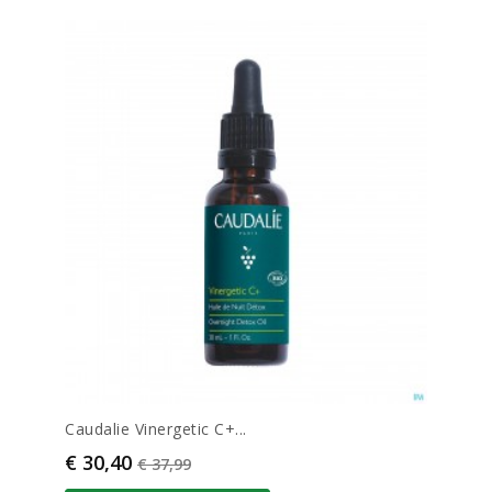
Caudalie Vinergetic C+...
Prijs
Normale prijs
€ 30,40
€ 37,99