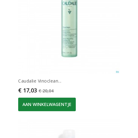
Caudalie Vinoclean...
Prijs
Normale prijs
€ 17,03
€ 20,04
AAN WINKELWAGENTJE