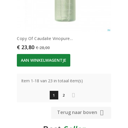
Copy Of Caudalie Vinopure...
Prijs
Normale prijs
€ 23,80
€ 28,00
AAN WINKELWAGENTJE
Item 1-18 van 23 in totaal item(s)
1
2

Terug naar boven