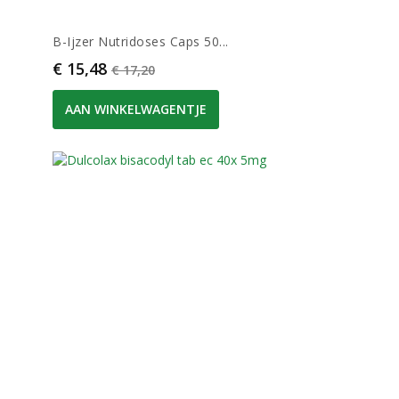
B-Ijzer Nutridoses Caps 50...
Prijs
Normale prijs
€ 15,48
€ 17,20
AAN WINKELWAGENTJE