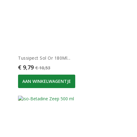
Tussipect Sol Or 180Ml...
Prijs
Normale prijs
€ 9,79
€ 10,53
AAN WINKELWAGENTJE