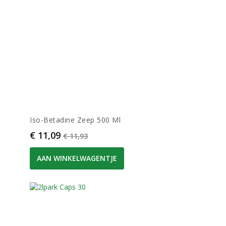
Iso-Betadine Zeep 500 Ml
Prijs
Normale prijs
€ 11,09
€ 11,93
AAN WINKELWAGENTJE