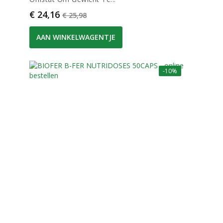
Prijs
Normale prijs
€ 24,16
€ 25,98
AAN WINKELWAGENTJE
-10%