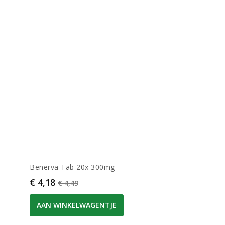
Benerva Tab 20x 300mg
Prijs
Normale prijs
€ 4,18
€ 4,49
AAN WINKELWAGENTJE