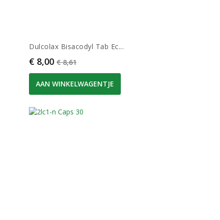
Dulcolax Bisacodyl Tab Ec...
Prijs
Normale prijs
€ 8,00
€ 8,61
AAN WINKELWAGENTJE