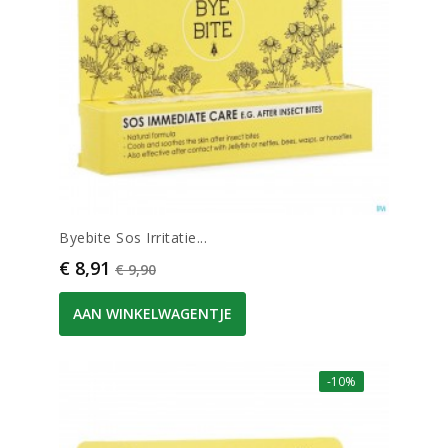
Byebite Sos Irritatie...
Prijs
Normale prijs
€ 8,91
€ 9,90
AAN WINKELWAGENTJE
-10%