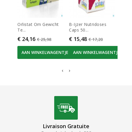
Orlistat Om Gewicht
B-Ijzer Nutridoses
Dulco
Te...
Caps 50...
Tab Ec
Prijs
Normale prijs
Prijs
Normale prijs
Prijs
€ 24,16
€ 15,48
€ 8,
€ 25,98
€ 17,20
AAN WINKELWAGENTJE
AAN WINKELWAGENTJE
AA
Livraison Gratuite