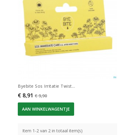
Byebite Sos Irritatie Twist...
Prijs
Normale prijs
€ 8,91
€ 9,90
AAN WINKELWAGENTJE
Item 1-2 van 2 in totaal item(s)