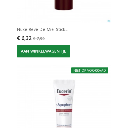
Nuxe Reve De Miel Stick...
Prijs
Normale prijs
€ 6,32
€ 7,90
AAN WINKELWAGENTJE
NIET OP VOORRAAD
-20%