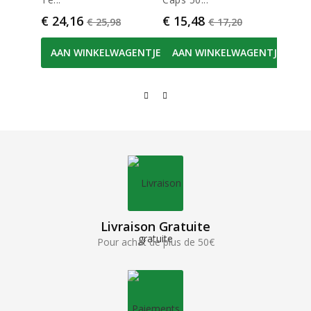
Prijs
Normale prijs
Prijs
Normale prijs
Prijs
€ 24,16
€ 15,48
€ 8,
€ 25,98
€ 17,20
AAN WINKELWAGENTJE
AAN WINKELWAGENTJE
AA
Livraison Gratuite
Pour achat de plus de 50€