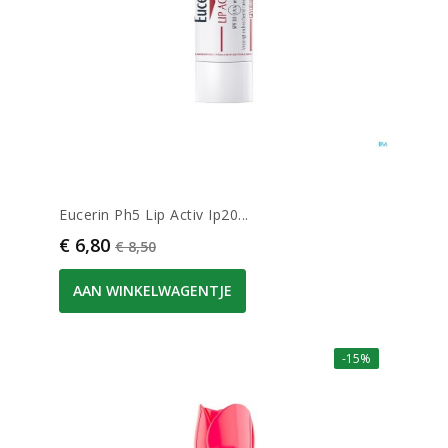
Eucerin Ph5 Lip Activ Ip20...
Prijs
Normale prijs
€ 6,80
€ 8,50
AAN WINKELWAGENTJE
-15%