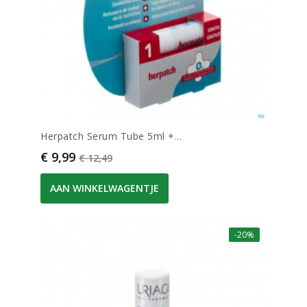
Herpatch Serum Tube 5ml +...
Prijs
Normale prijs
€ 9,99
€ 12,49
AAN WINKELWAGENTJE
-20%