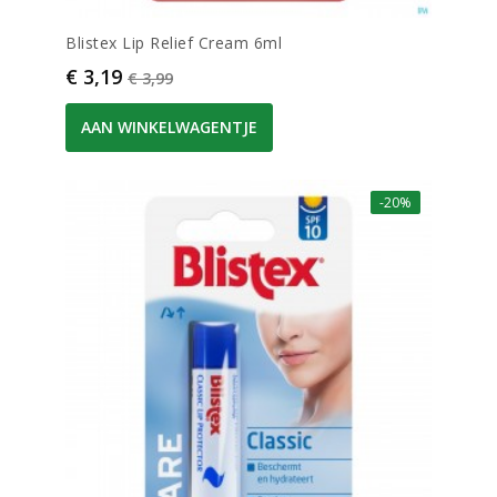
Blistex Lip Relief Cream 6ml
Prijs
Normale prijs
€ 3,19
€ 3,99
AAN WINKELWAGENTJE
-20%