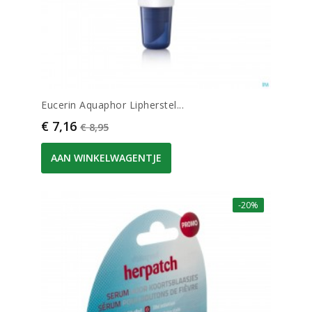
Eucerin Aquaphor Lipherstel...
Prijs
Normale prijs
€ 7,16
€ 8,95
AAN WINKELWAGENTJE
-20%