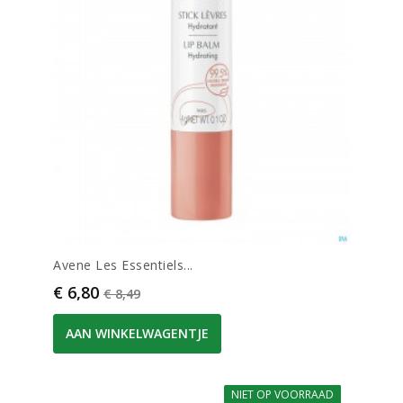
Avene Les Essentiels...
Prijs
Normale prijs
€ 6,80
€ 8,49
AAN WINKELWAGENTJE
NIET OP VOORRAAD
-20%