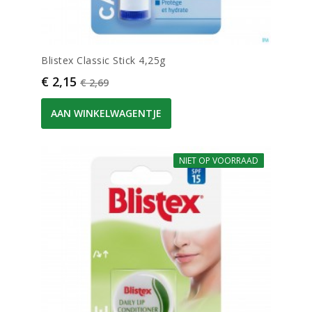
Blistex Classic Stick 4,25g
Prijs
Normale prijs
€ 2,15
€ 2,69
AAN WINKELWAGENTJE
NIET OP VOORRAAD
-20%