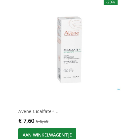
-20%
Avene Cicalfate+...
Prijs
Normale prijs
€ 7,60
€ 9,50
AAN WINKELWAGENTJE