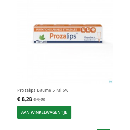
Prozalips Baume 5 Ml 6%
Prijs
Normale prijs
€ 8,28
€ 9,20
AAN WINKELWAGENTJE