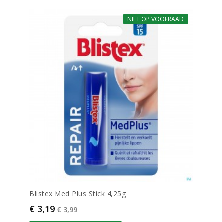
NIET OP VOORRAAD
-20%
Blistex Med Plus Stick 4,25g
Prijs
Normale prijs
€ 3,19
€ 3,99