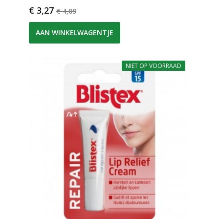
Prijs
Normale prijs
€ 3,27
€ 4,09
AAN WINKELWAGENTJE
NIET OP VOORRAAD
-20%