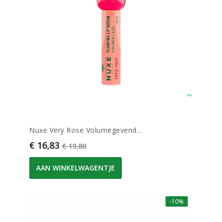
Nuxe Very Rose Volumegevend...
Prijs
Normale prijs
€ 16,83
€ 19,80
AAN WINKELWAGENTJE
-10%