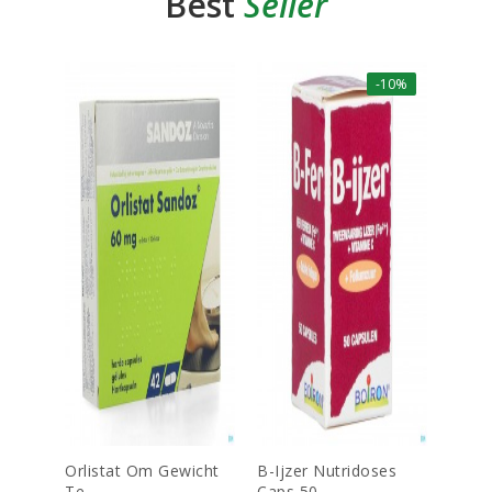
Best
Seller
-10%
Orlistat Om Gewicht
B-Ijzer Nutridoses
Dulco
Te...
Caps 50...
Tab Ec