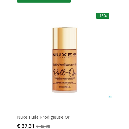
-15%
Nuxe Huile Prodigieuse Or...
Prijs
Normale prijs
€ 37,31
€ 43,90