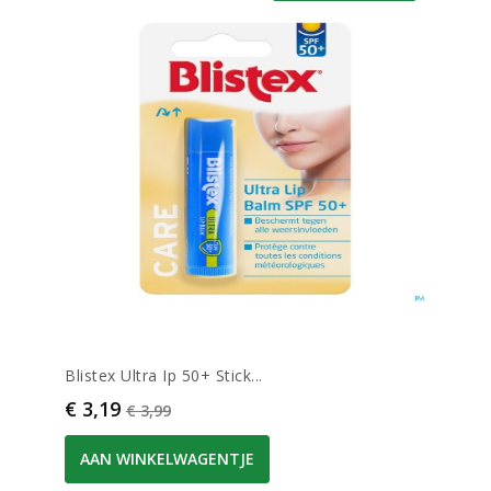
Blistex Ultra Ip 50+ Stick...
Prijs
Normale prijs
€ 3,19
€ 3,99
AAN WINKELWAGENTJE