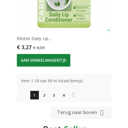
Blistex Daily Lip...
Prijs
Normale prijs
€ 3,27
€ 4,09
AAN WINKELWAGENTJE
Item 1-18 van 69 in totaal item(s)
1
2
3
4

Terug naar boven