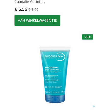
Caudalie Getinte...
Prijs
Normale prijs
€ 6,56
€ 8,20
AAN WINKELWAGENTJE
-20%