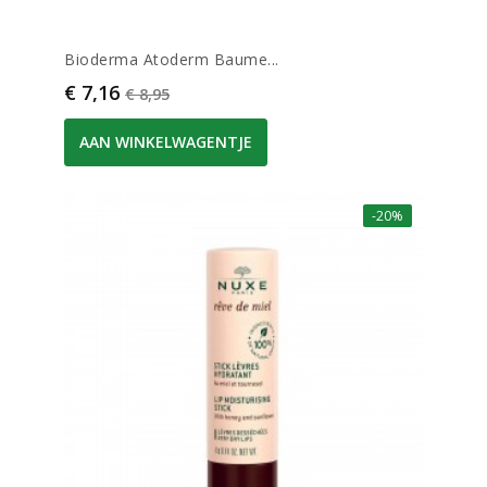
Bioderma Atoderm Baume...
Prijs
Normale prijs
€ 7,16
€ 8,95
AAN WINKELWAGENTJE
-20%