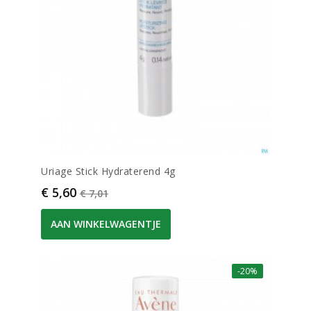
Uriage Stick Hydraterend 4g
Prijs
Normale prijs
€ 5,60
€ 7,01
AAN WINKELWAGENTJE
-20%