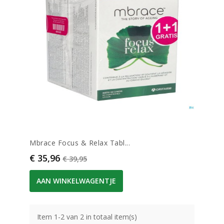
Mbrace Focus & Relax Tabl...
Prijs
Normale prijs
€ 35,96
€ 39,95
AAN WINKELWAGENTJE
Item 1-2 van 2 in totaal item(s)