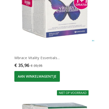
Mbrace Vitality Essentials...
Prijs
Normale prijs
€ 35,96
€ 39,95
AAN WINKELWAGENTJE
NIET OP VOORRAAD
-10%