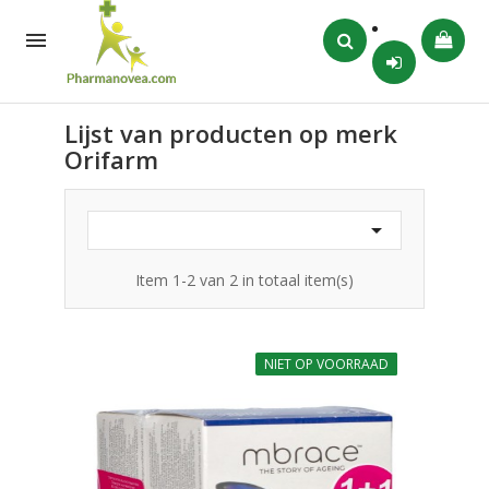

Lijst van producten op merk
Orifarm

Item 1-2 van 2 in totaal item(s)
NIET OP VOORRAAD
-10%