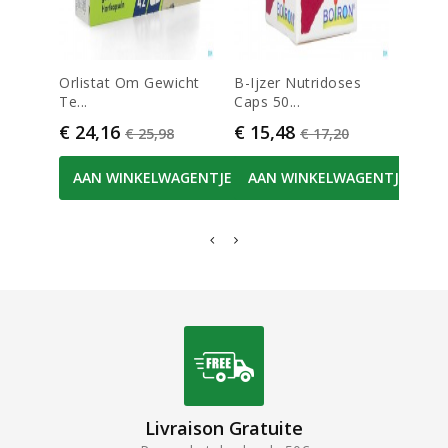
Orlistat Om Gewicht
B-Ijzer Nutridoses
Dulco
Te...
Caps 50...
Tab Ec
Prijs
Normale prijs
Prijs
Normale prijs
Prijs
€ 24,16
€ 15,48
€ 8,
€ 25,98
€ 17,20
AAN WINKELWAGENTJE
AAN WINKELWAGENTJE
AA
Livraison Gratuite