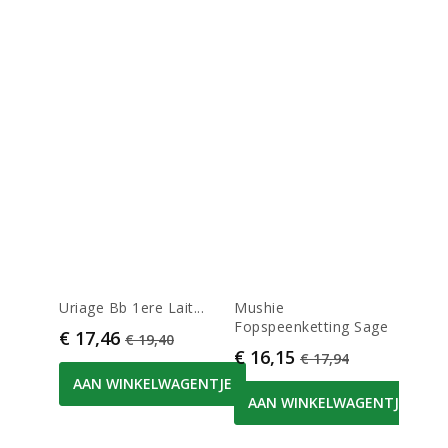
Uriage Bb 1ere Lait...
Mushie
Muste
Fopspeenketting Sage
Reinig
Prijs
Normale prijs
€ 17,46
€ 19,40
Prijs
Normale prijs
Prijs
€ 16,15
€ 11
€ 17,94
AAN WINKELWAGENTJE
AAN WINKELWAGENTJE
AA