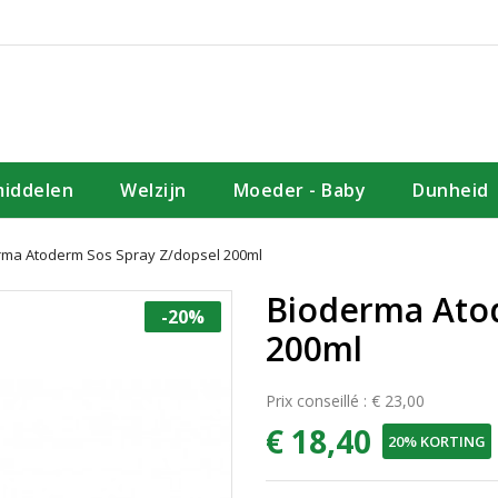
iddelen
Welzijn
Moeder - Baby
Dunheid
rma Atoderm Sos Spray Z/dopsel 200ml
Bioderma Atod
-20%
200ml
Prix conseillé : € 23,00
€ 18,40
20% KORTING