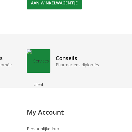
AAN WINKELWAGENTJE
AAN 
s
Conseils
enomée
Pharmaciens diplomés
My Account
Persoonlijke Info