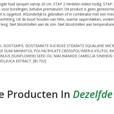
igde huid sprayen vanop 20 cm. STAP 2 Verdelen indien nodig. STAP 
t voor borelingen, behalve prematuren. Dit product is geen geneesmi
et is opgelost. Afzonderlijk te gebruiken of in combinatie met een m
verhitting. Uit de buurt houden van hitte, warme oppervlakken, vonk
 leeg. Niet blootstellen aan de zon. Niet blootstellen aan temperatur
L ISOSTEARYL ISOSTEARATE SUCROSE STEARATE SQUALANE MIC
OSE GUM MANNITOL POLYACRYLATE CROSSPOLYMER-6 XYLITOL R
NUUS (SUNFLOWER) SEED OIL NIACINAMIDE CAMELLIA SINENSIS
OLEUCA EXTRACT. [BI 732]
e Producten In
Dezelfde