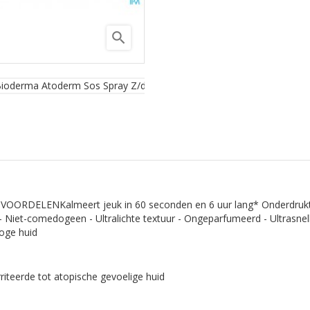
search
ngt. VOORDELENKalmeert jeuk in 60 seconden en 6 uur lang* Onderdrukt
- Niet-comedogeen - Ultralichte textuur - Ongeparfumeerd - Ultrasnel
roge huid
riteerde tot atopische gevoelige huid