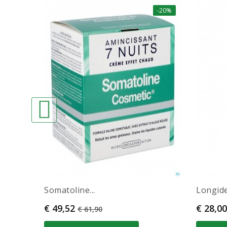
-20%
Somatoline...
Longide
Prijs
Normale prijs
Prijs
€ 49,52
€ 28,00
€ 61,90