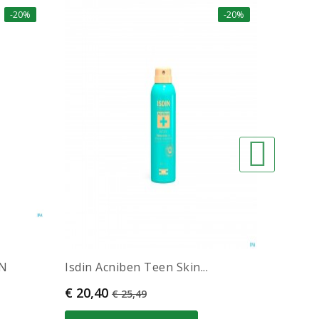
-20%
-20%
IN
Isdin Acniben Teen Skin...
Nuxe R
Prijs
Normale prijs
Prijs
€ 20,40
€ 5,60
€ 25,49