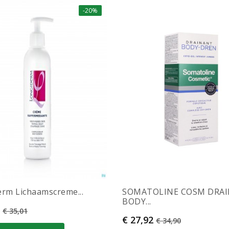
-20%
rm Lichaamscreme...
SOMATOLINE COSM DRA
BODY...
Normale prijs
€ 35,01
Prijs
Normale prijs
€ 27,92
€ 34,90