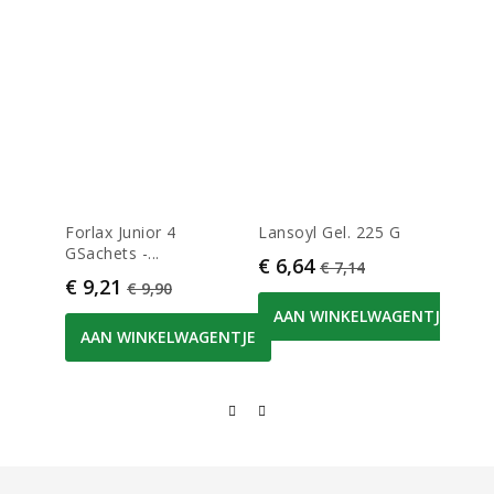
Forlax Junior 4
Lansoyl Gel. 225 G
Micro
GSachets -...
Prijs
Normale prijs
Prijs
€ 6,64
€ 16
€ 7,14
Prijs
Normale prijs
€ 9,21
€ 9,90
AAN WINKELWAGENTJE
AA
AAN WINKELWAGENTJE