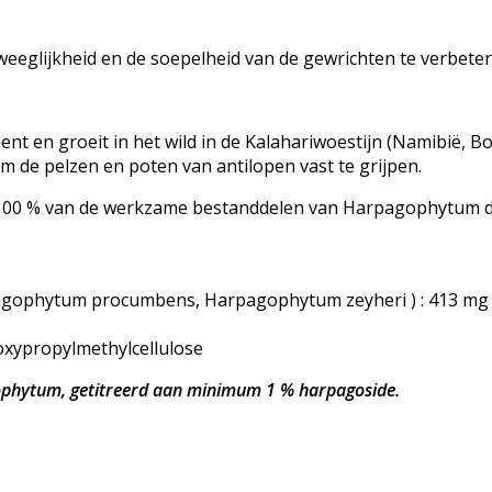
eglijkheid en de soepelheid van de gewrichten te verbeter
nt en groeit in het wild in de Kalahariwoestijn (Namibië, B
 de pelzen en poten van antilopen vast te grijpen.
100 % van de werkzame bestanddelen van Harpagophytum di
gophytum procumbens, Harpagophytum zeyheri ) : 413 mg 
propylmethylcellulose
ophytum, getitreerd aan minimum 1 % harpagoside.