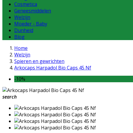
Cosmetica
Geneesmiddelen
Welzijn
Moeder - Baby
Dunheid
Blog
Home
Welzijn
Spieren en gewrichten
Arkocaps Harpadol Bio Caps 45 Nf
-10%
search