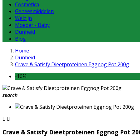
Cosmetica
Geneesmiddelen
Welzijn
Moeder - Baby
Dunheid
Blog
Home
Dunheid
Crave & Satisfy Dieetproteinen Eggnog Pot 200g
-10%
search


Crave & Satisfy Dieetproteinen Eggnog Pot 20