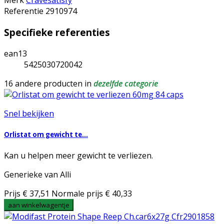
Merk
Cravesatisfy
Referentie
2910974
Specifieke referenties
ean13
5425030720042
16 andere producten in
dezelfde categorie
Snel bekijken
Orlistat om gewicht te...
Kan u helpen meer gewicht te verliezen.
Generieke van Alli
Prijs
€ 37,51
Normale prijs
€ 40,33
aan winkelwagentje