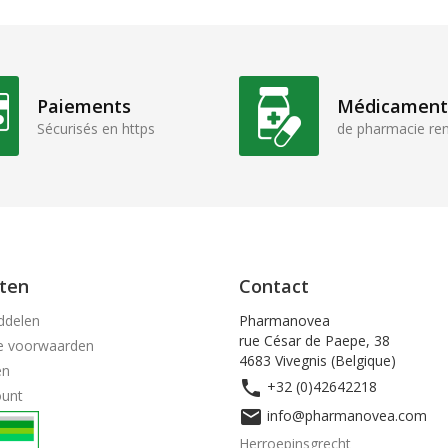
Paiements
Médicament
Sécurisés en https
de pharmacie r
ten
Contact
ddelen
Pharmanovea
rue César de Paepe, 38
e voorwaarden
4683 Vivegnis (Belgique)
en

+32 (0)42642218
ount

info@pharmanovea.com
Herroepinsgrecht