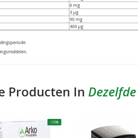
6 mg
3 µg
90 mg
400 µg
dingsperiode.
llingsmiddelen.
e Producten In
Dezelfde
-10%