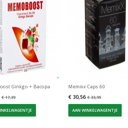
ost Ginkgo + Bacopa
Memixx Caps 60
Normale prijs
Prijs
Normale prijs
€ 30,56
€ 17,39
€ 33,95
INKELWAGENTJE
AAN WINKELWAGENTJE