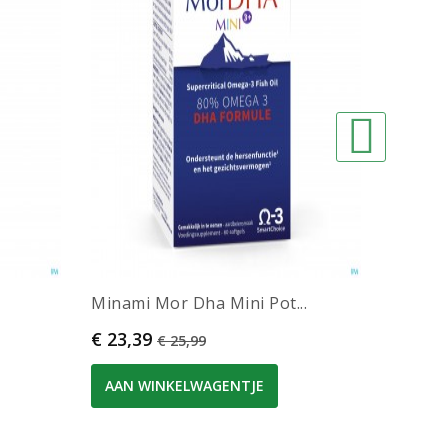
Minami Mor Dha Mini Pot...
Serbip
Prijs
Normale prijs
Prijs
€ 23,39
€ 44,4
€ 25,99
AAN WINKELWAGENTJE
AAN 