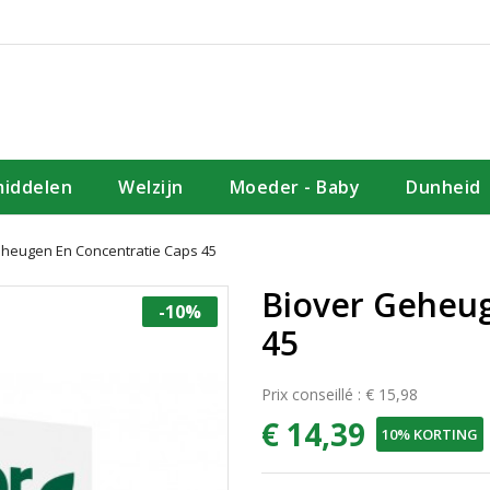
iddelen
Welzijn
Moeder - Baby
Dunheid
eheugen En Concentratie Caps 45
Biover Geheug
-10%
45
Prix conseillé : € 15,98
€ 14,39
10% KORTING