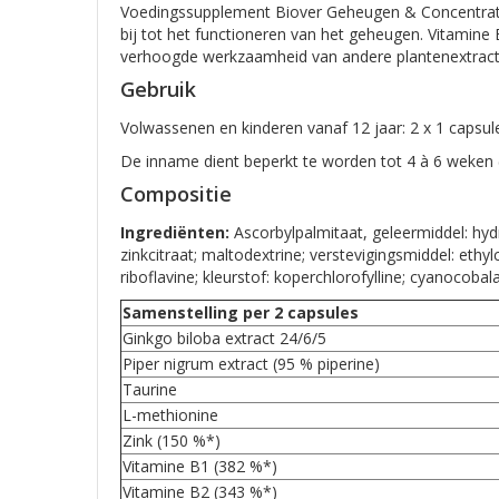
Voedingssupplement Biover Geheugen & Concentratie,
bij tot het functioneren van het geheugen. Vitamine
verhoogde werkzaamheid van andere plantenextract
Gebruik
Volwassenen en kinderen vanaf 12 jaar: 2 x 1 capsul
De inname dient beperkt te worden tot 4 à 6 weken (t
Compositie
Ingrediënten:
Ascorbylpalmitaat, geleermiddel: hydro
zinkcitraat; maltodextrine; verstevigingsmiddel: ethy
riboflavine; kleurstof: koperchlorofylline; cyanocob
Samenstelling per 2 capsules
Ginkgo biloba extract 24/6/5
Piper nigrum extract (95 % piperine)
Taurine
L-methionine
Zink (150 %*)
Vitamine B1 (382 %*)
Vitamine B2 (343 %*)