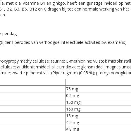
 met o.a. vitamine B1 en ginkgo, heeft een gunstige invloed op het
 B1, B2, B3, B6, B12 en C dragen bij tot een normale werking van het
en.
e per dag.
ijdens perodes van verhoogde intellectuele activiteit bv. examens).
xypropylmethylcellulose; taurine; L-methionine; vulstof: microkristalli
lcellulose; antiklontermiddel: siliciumdioxide; glansmiddel: magnesium
alamine; zwarte peperextract (Piper nigrum) (0.05 %); pteroylmonoglut
75 mg
0.5 mg
150 mg
150 mg
15 mg
4.2 mg
4.8 mg