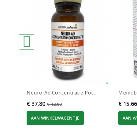
Neuro-Ad Concentratie Pot...
Memobo
Prijs
Normale prijs
Prijs
€ 37,80
€ 15,66
€ 42,00
AAN WINKELWAGENTJE
AAN W