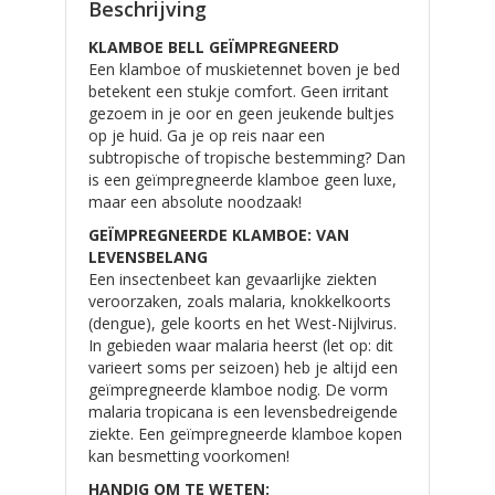
Beschrijving
KLAMBOE BELL GEÏMPREGNEERD
Een klamboe of muskietennet boven je bed
betekent een stukje comfort. Geen irritant
gezoem in je oor en geen jeukende bultjes
op je huid. Ga je op reis naar een
subtropische of tropische bestemming? Dan
is een geïmpregneerde klamboe geen luxe,
maar een absolute noodzaak!
GEÏMPREGNEERDE KLAMBOE: VAN
LEVENSBELANG
Een insectenbeet kan gevaarlijke ziekten
veroorzaken, zoals malaria, knokkelkoorts
(dengue), gele koorts en het West-Nijlvirus.
In gebieden waar malaria heerst (let op: dit
varieert soms per seizoen) heb je altijd een
geïmpregneerde klamboe nodig. De vorm
malaria tropicana is een levensbedreigende
ziekte. Een geïmpregneerde klamboe kopen
kan besmetting voorkomen!
HANDIG OM TE WETEN: