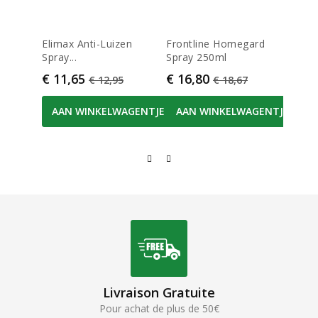
Elimax Anti-Luizen
Frontline Homegard
Vitry
Spray...
Spray 250ml
Inox..
Prijs
Normale prijs
Prijs
Normale prijs
Prijs
€ 11,65
€ 16,80
€ 14
€ 12,95
€ 18,67
AAN WINKELWAGENTJE
AAN WINKELWAGENTJE
AA
Livraison Gratuite
Pour achat de plus de 50€